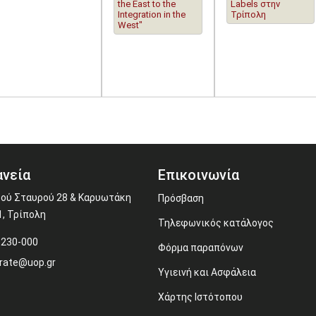
the East to the
Labels στην
Integration in the
Τρίπολη
West"
νεία
Επικοινωνία
ού Σταυρού 28 & Καρυωτάκη
Πρόσβαση
1, Τρίπολη
Τηλεφωνικός κατάλογος
-230-000
Φόρμα παραπόνων
rate@uop.gr
Υγιεινή και Ασφάλεια
Χάρτης Ιστότοπου