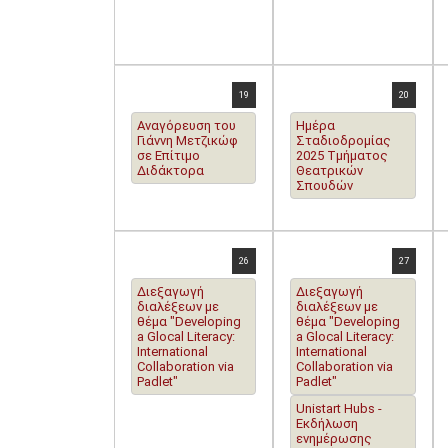
19
20
Αναγόρευση του
Ημέρα
Γιάννη Μετζικώφ
Σταδιοδρομίας
σε Επίτιμο
2025 Τμήματος
Διδάκτορα
Θεατρικών
Σπουδών
26
27
Διεξαγωγή
Διεξαγωγή
διαλέξεων με
διαλέξεων με
θέμα "Developing
θέμα "Developing
a Glocal Literacy:
a Glocal Literacy:
International
International
Collaboration via
Collaboration via
Padlet"
Padlet"
Unistart Hubs -
Εκδήλωση
ενημέρωσης