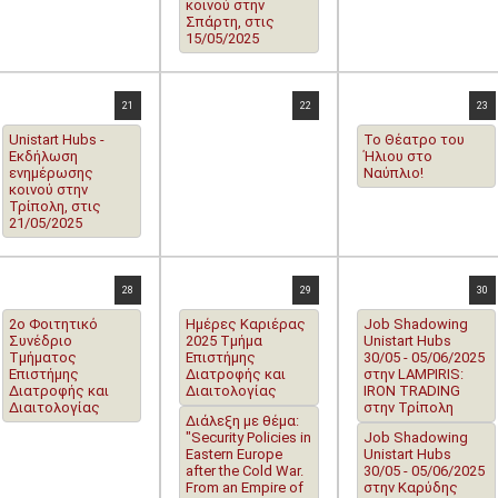
κοινού στην
Σπάρτη, στις
15/05/2025
21
22
23
Unistart Hubs -
Το Θέατρο του
Εκδήλωση
Ήλιου στο
ενημέρωσης
Ναύπλιο!
κοινού στην
Τρίπολη, στις
21/05/2025
28
29
30
2o Φοιτητικό
Ημέρες Καριέρας
Job Shadowing
Συνέδριο
2025 Τμήμα
Unistart Hubs
Τμήματος
Επιστήμης
30/05 - 05/06/2025
Επιστήμης
Διατροφής και
στην LAMPIRIS:
Διατροφής και
Διαιτολογίας
IRON TRADING
Διαιτολογίας
στην Τρίπολη
Διάλεξη με θέμα:
"Security Policies in
Job Shadowing
Eastern Europe
Unistart Hubs
after the Cold War.
30/05 - 05/06/2025
From an Empire of
στην Καρύδης