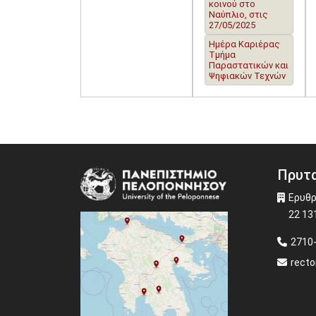
κοινού στο
Ναύπλιο, στις
27/05/2025
Ημέρα Καριέρας
Τμήμα
Παραστατικών και
Ψηφιακών Τεχνών
Πρυτα
Image
Ερυθρ
22 13
2710
recto