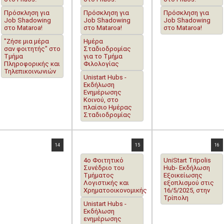
Πρόσκληση για
Πρόσκληση για
Πρόσκληση για
Job Shadowing
Job Shadowing
Job Shadowing
στο Mataroa!
στο Mataroa!
στο Mataroa!
"Ζήσε μια μέρα
Ημέρα
σαν φοιτητής" στο
Σταδιοδρομίας
Τμήμα
για το Τμήμα
Πληροφορικής και
Φιλολογίας
Τηλεπικοινωνιών
Unistart Hubs -
Εκδήλωση
Ενημέρωσης
Κοινού, στο
πλαίσιο Ημέρας
Σταδιοδρομίας
14
15
16
4ο Φοιτητικό
UniStart Tripolis
Συνέδριο του
Hub- Εκδήλωση
Τμήματος
Εξοικείωσης
Λογιστικής και
εξοπλισμού στις
Χρηματοοικονομικής
16/5/2025, στην
Τρίπολη
Unistart Hubs -
Eκδήλωση
ενημέρωσης