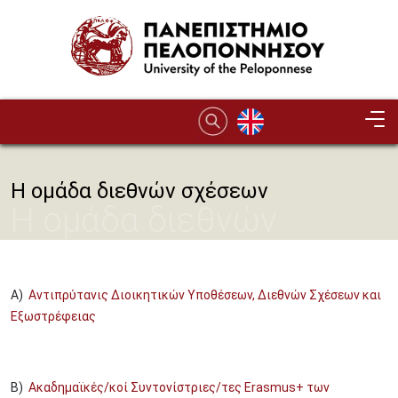
Παράκαμψη προς το κυρίως περιεχόμενο
Η ομάδα διεθνών σχέσεων
Η ομάδα διεθνών
σχέσεων
Α)
Αντιπρύτανις Διοικητικών Υποθέσεων, Διεθνών Σχέσεων και
Εξωστρέφειας
Β)
Ακαδημαϊκές/κοί Συντονίστριες/τες Erasmus+ των