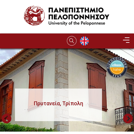
Παράκαμψη προς το κυρίως περιεχόμενο
Image
107η Συνόδος Πρυτάνεων
Μυστράς 10-13 Δεκ 2024