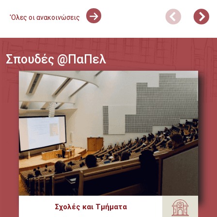
'Ολες οι ανακοινώσεις
Σπουδές @ΠαΠελ
Σχολές και Τμήματα