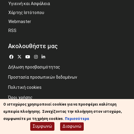
Υγιεινή και Ασφάλεια
Χάρτης Ιστότοπου
Webmaster
RSS
Ακολουθήστε μας
Δήλωση προσβασιμότητας
Προστασία προσωπικών δεδομένων
Πολιτική cookies
Όροι χρήσης
Ο ιστοχώρος χρησιμοποιεί cookies για να προσφέρει καλύτερη
Προηγούμενος ιστότοπος
εμπειρία πλοήγησης. Συνεχίζοντας την πλοήγηση στον ιστοχώρο,
Image credits: Some designed by Freepik
συμφωνείτε με τη χρήση cookies.
Περισσότερα
Συμφωνώ
Διαφωνώ