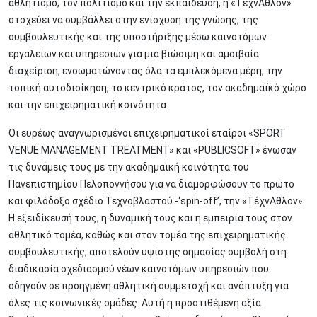
αθλητισμό, τον πολιτισμό και την εκπαίδευση, η «ΤέχνΑθλον»
στοχεύει να συμβάλλει στην ενίσχυση της γνώσης, της
συμβουλευτικής και της υποστήριξης μέσω καινοτόμων
εργαλείων και υπηρεσιών για μια βιώσιμη και αμοιβαία
διαχείριση, ενσωματώνοντας όλα τα εμπλεκόμενα μέρη, την
τοπική αυτοδιοίκηση, το κεντρικό κράτος, τον ακαδημαϊκό χώρο
και την επιχειρηματική κοινότητα.
Οι ευρέως αναγνωρισμένοι επιχειρηματικοί εταίροι «SPORT
VENUE MANAGEMENT TREATMENT» και «PUBLICSOFT» ένωσαν
τις δυνάμεις τους με την ακαδημαϊκή κοινότητα του
Πανεπιστημίου Πελοποννήσου για να διαμορφώσουν το πρώτο
και φιλόδοξο σχέδιο Τεχνοβλαστού -‘spin-off’, την «ΤέχνΑθλον».
Η εξειδίκευσή τους, η δυναμική τους και η εμπειρία τους στον
αθλητικό τομέα, καθώς και στον τομέα της επιχειρηματικής
συμβουλευτικής, αποτελούν υψίστης σημασίας συμβολή στη
διαδικασία σχεδιασμού νέων καινοτόμων υπηρεσιών που
οδηγούν σε προηγμένη αθλητική συμμετοχή και ανάπτυξη για
όλες τις κοινωνικές ομάδες. Αυτή η προστιθέμενη αξία