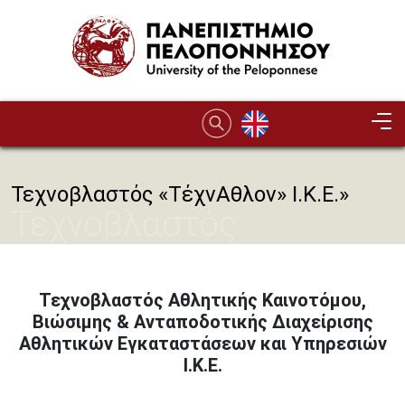
Παράκαμψη προς το κυρίως περιεχόμενο
Τεχνοβλαστός «ΤέχνΑθλον» Ι.Κ.Ε.»
Τεχνοβλαστός
«ΤέχνΑθλον» Ι.Κ.Ε.»
Τεχνοβλαστός Αθλητικής Καινοτόμου,
Βιώσιμης & Ανταποδοτικής Διαχείρισης
Αθλητικών Εγκαταστάσεων και Υπηρεσιών
Ι.Κ.Ε.