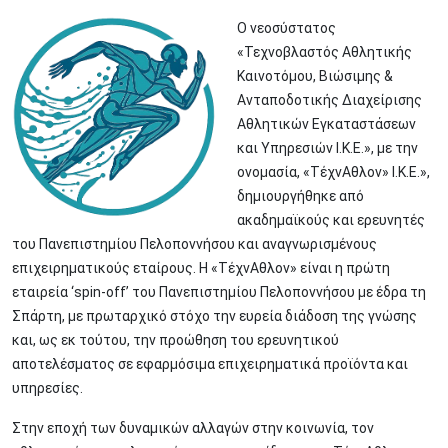
Ο νεοσύστατος
«Τεχνοβλαστός Αθλητικής
Καινοτόμου, Βιώσιμης &
Ανταποδοτικής Διαχείρισης
Αθλητικών Εγκαταστάσεων
και Υπηρεσιών Ι.Κ.Ε.», με την
ονομασία, «ΤέχνΑθλον» Ι.Κ.Ε.»,
δημιουργήθηκε από
ακαδημαϊκούς και ερευνητές
του Πανεπιστημίου Πελοποννήσου και αναγνωρισμένους
επιχειρηματικούς εταίρους. Η «ΤέχνΑθλον» είναι η πρώτη
εταιρεία ‘spin-off’ του Πανεπιστημίου Πελοποννήσου με έδρα τη
Σπάρτη, με πρωταρχικό στόχο την ευρεία διάδοση της γνώσης
και, ως εκ τούτου, την προώθηση του ερευνητικού
αποτελέσματος σε εφαρμόσιμα επιχειρηματικά προϊόντα και
υπηρεσίες.
Στην εποχή των δυναμικών αλλαγών στην κοινωνία, τον