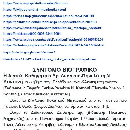
https://www.uop.gr/staff-member/kontoni
https://civil.uop.gr/staff-member/kontoni
https://eclass.uop.gr/modules/document/?course=CIVIL110
https://gr.linkedin.com/in/denise-penelope-kontoni-b2906919
https://www.researchgate.net/profile/Denise_Penelope_Kontoni
https://orcid.org/0000-0003-4844-1094
https://www.scopus.com/authid/detail.uri?authorId=36965453100
https://scholar.google.com/citations?user=BZcMZJsAAAAJ&hl=el
https://scholar.google.com/citations?
hl=el&user=BZcMZJsAAAAJ&view_op=list_works&sortby=pubdate
ΣΥΝΤΟΜΟ ΒΙΟΓΡΑΦΙΚΟ
H
Αναπλ. Καθηγήτρια Δρ. Διονυσία-Πηνελόπη Ν.
Κοντονή
γεννήθηκε στην Ελλάδα και έχει ελληνική υπηκοότητα.
[
Full name in English
: Denise-Penelope N.
Kontoni
(Dionysia-Pinelopi N.
Kontoni
),
Father’s first-name initial
: N.]
Έλαβε το
Δίπλωμα Πολιτικού Μηχανικού
από το Πανεπιστήμιο
Πατρών, Ελλάδα (
Βαθμός Διπλώματος:
άριστα
, κατάταξη
1η
).
Έλαβε το
Διδακτορικό Δίπλωμα
της (
Διδάκτωρ Πολιτικός
Μηχανικός
) από το Πανεπιστήμιο Πατρών, Ελλάδα (
Βαθμός:
άριστα
,
Τίτλος Διδακτορικής Διατριβής: «
Δυναμική Ελαστοπλαστική Ανάλυση