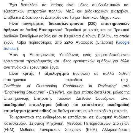
Έχει διατελέσει και επίσης είναι μέλος συμβουλευτικών και
εξεταστικών επιτροπών πολλών ΜΔΕ και Διδακτορικών Διατριβών.
Επιβλέπει Διδακτορικές Διατριβές στο Τμήμα Πολιτικών Μηχανικών.
Είναι συγγραφέας
διακοσίων-τριάντα (230) επιστημονικών
άρθρων
σε Διεθνή Επιστημονικά Περιοδικά με κριτές και σε Πρακτικά
Διεθνών Συνεδρίων καθώς και σε Κεφάλαια Διεθνών Βιβλίων, τα οποία
έχουν λάβει περισσότερες από
2245
Αναφορές (
Citations
) (
Google
Scholar
).
Ήταν η Επιστημονικός Υπεύθυνος ενός χρηματοδοτούμενου
ερευνητικού προγράμματος και μέλος ερευνητικών ομάδων για άλλα
αναπτυξιακά / ερευνητικά έργα.
Είναι
κριτής / αξιολογήτρια
(
reviewer
) σε πολλά διεθνή
επιστημονικά περιοδικά (π.χ.
Certificate
of
Outstanding
Contribution
in
Reviewing
” από
“
Engineering
Structures
” -
Elsevier
), και έχει επίσης διατελέσει μέλος της
Επιστημονικής Επιτροπής πολλών Διεθνών Συνεδρίων. Είναι
ακαδημαϊκή επιμελήτρια (
editor
)
και
επισκέπτης ακαδημαϊκή
επιμελήτρια
(
guest
editor
)
σε διεθνή επιστημονικά περιοδικά με κριτές.
Τα ερευνητικά της ενδιαφέροντα εστιάζονται σε: Δυναμική Ανάλυση
Κατασκευών, Σεισμική Μηχανική, Μέθοδος Πεπερασμένων Στοιχείων
(FEM), Μέθοδος Συνοριακών Στοιχείων (BEM), Αλληλεπίδραση