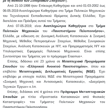
με τη Μέθοδο των Συνοριακών Στοιχείων
»).
Από 21-10-1998 ήταν Επίκουρη Καθηγήτρια και από 01-03-2002 έως
06-05-2019 Αναπληρώτρια Καθηγήτρια στο Τμήμα Πολιτικών Μηχανικών
του Τεχνολογικού Εκπαιδευτικού Ιδρύματος Δυτικής Ελλάδας. Έχει
διατελέσει και Πρόεδρος αυτού του Τμήματος.
Από 07-05-2019, είναι
Αναπληρώτρια Καθηγήτρια
στο
Τμήμα
Πολιτικών Μηχανικών
του «
Πανεπιστήμιου Πελοποννήσου
»,
Ελλάδα, με ειδίκευση σε: Δυναμική Ανάλυση Κατασκευών & Σεισμική
Μηχανική, Μέθοδος Πεπερασμένων Στοιχείων, Μέθοδος Συνοριακών
Στοιχείων, Ανάλυση Κατασκευών με Η/Υ, και Προγραμματισμός Η/Υ και
Υπολογιστικές Εφαρμογές Πολιτικού Μηχανικού. Είναι επίσης
Συντονίστρια του Τμήματος για το πρόγραμμα
Erasmus
+.
Επίσης, διδάσκει επί 23 χρόνια σε
Μεταπτυχιακά Προγράμματα
Σπουδών
του «
Ελληνικού Ανοικτού Πανεπιστημίου»
, όπου και
επιβλέπει
Μεταπτυχιακές Διπλωματικές Εργασίες (
ΜΔΕ
)
. Έχει
επιβλέψει με επιτυχία πολλές ΜΔΕ στα Μεταπτυχιακά Προγράμματα:
«Σεισμική Μηχανική και Αντισεισμικές Κατασκευές», «Διαχείριση
Τεχνικών Έργων» κ.λπ.
Επίσης, διδάσκει επί 4 χρόνια στο
Πρόγραμμα Μεταπτυχιακών
Σπουδών
με τίτλο «Προστασία Κατασκευών από Φυσικές
Καταστροφές» του Τμήματος Πολιτικών Μηχανικών του
Πανεπιστήμιου Πελοποννήσου.