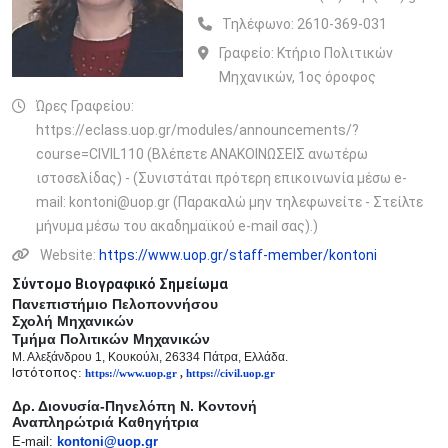
Τηλέφωνο:
2610-369-031
Γραφείο:
Κτήριο Πολιτικών
Μηχανικών, 1ος όροφος
Ώρες Γραφείου:
https://eclass.uop.gr/modules/announcements/?
course=CIVIL110 (Βλέπετε ΑΝΑΚΟΙΝΩΣΕΙΣ ανωτέρω
ιστοσελίδας) - (Συνιστάται πρότερη επικοινωνία μέσω e-
mail: kontoni@uop.gr (Παρακαλώ μην τηλεφωνείτε - Στείλτε
μήνυμα μέσω του ακαδημαϊκού e-mail σας).)
Website:
https://www.uop.gr/staff-member/kontoni
Σύντομο Βιογραφικό Σημείωμα
Πανεπιστήμιο Πελοποννήσου
Σχολή Μηχανικών
Τμήμα Πολιτικών Μηχανικών
Μ. Αλεξάνδρου 1, Κουκούλι, 26334 Πάτρα, Ελλάδα.
Ιστότοπος
:
https://www.uop.gr
,
https://civil.uop.gr
Δρ. Διονυσία-Πηνελόπη Ν. Κοντονή
Αναπληρώτριά Καθηγήτρια
E-mail:
kontoni@uop.gr