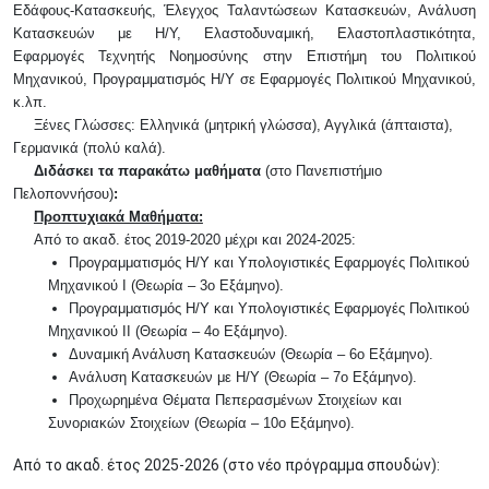
Εδάφους-Κατασκευής, Έλεγχος Ταλαντώσεων Κατασκευών, Ανάλυση
Κατασκευών με Η/Υ, Ελαστοδυναμική, Ελαστοπλαστικότητα,
Εφαρμογές Τεχνητής Νοημοσύνης στην Επιστήμη του Πολιτικού
Μηχανικού, Προγραμματισμός Η/Υ σε Εφαρμογές Πολιτικού Μηχανικού,
κ.λπ.
Ξένες Γλώσσες: Ελληνικά (μητρική γλώσσα), Αγγλικά (άπταιστα),
Γερμανικά (πολύ καλά).
Διδάσκει τα παρακάτω μαθήματα
(στο Πανεπιστήμιο
Πελοποννήσου)
:
Προπτυχιακά Μαθήματα:
Από το ακαδ. έτος 2019-2020 μέχρι και 2024-2025:
Προγραμματισμός Η/Υ και Υπολογιστικές Εφαρμογές Πολιτικού
Μηχανικού Ι (Θεωρία – 3ο Εξάμηνο).
Προγραμματισμός Η/Υ και Υπολογιστικές Εφαρμογές Πολιτικού
Μηχανικού ΙΙ (Θεωρία – 4ο Εξάμηνο).
Δυναμική Ανάλυση Κατασκευών (Θεωρία – 6ο Εξάμηνο).
Ανάλυση Κατασκευών με Η/Υ (Θεωρία – 7ο Εξάμηνο).
Προχωρημένα Θέματα Πεπερασμένων Στοιχείων και
Συνοριακών Στοιχείων (Θεωρία – 10ο Εξάμηνο).
Από το ακαδ. έτος 2025-2026 (στο νέο πρόγραμμα σπουδών):