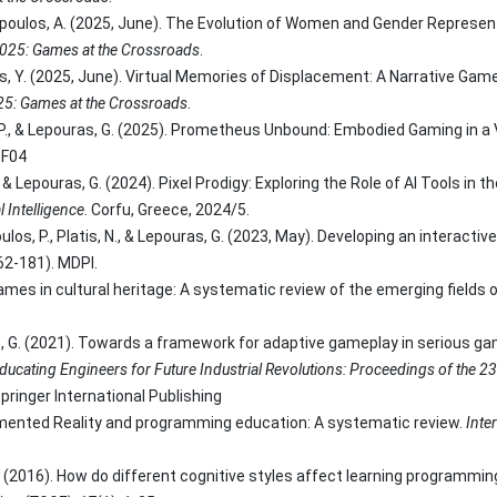
opoulos, A. (2025, June). The Evolution of Women and Gender Represen
025: Games at the Crossroads
.
os, Y. (2025, June). Virtual Memories of Displacement: A Narrative Ga
25: Games at the Crossroads
.
, P., & Lepouras, G. (2025). Prometheus Unbound: Embodied Gaming in a
-TF04
. & Lepouras, G. (2024). Pixel Prodigy: Exploring the Role of AI Tools i
l Intelligence
. Corfu, Greece, 2024/5.
los, P., Platis, N., & Lepouras, G. (2023, May). Developing an interac
162-181). MDPI.
ames in cultural heritage: A systematic review of the emerging fields o
as, G. (2021). Towards a framework for adaptive gameplay in serious
ducating Engineers for Future Industrial Revolutions: Proceedings of the 23
pringer International Publishing
gmented Reality and programming education: A systematic review.
Inte
G. (2016). How do different cognitive styles affect learning programm