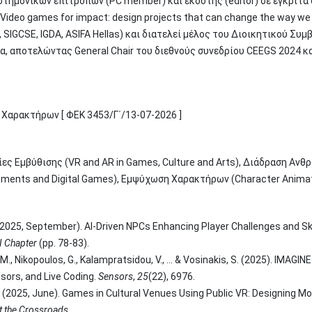
τημονικών επιτροπών (PC member) και εκδότης (editor) σε έγκριτα
ideo games for impact: design projects that can change the way we t
 SIGCSE, IGDA, ASIFA Hellas) και διατελεί μέλος του Διοικητικού Συ
α, αποτελώντας General Chair του διεθνούς συνεδρίου CEEGS 2024 κα
Χαρακτήρων [ ΦΕΚ 3453/Γ΄/13-07-2026 ]
ες Εμβύθισης (VR and AR in Games, Culture and Arts), Διάδραση Ανθρ
ments and Digital Games), Εμψύχωση Χαρακτήρων (Character Animat
. (2025, September). AI-Driven NPCs Enhancing Player Challenges and S
I Chapter
(pp. 78-83).
u, M., Nikopoulos, G., Kalampratsidou, V., ... & Vosinakis, S. (2025). IMA
sors, and Live Coding.
Sensors
,
25
(22), 6976.
G. (2025, June). Games in Cultural Venues Using Public VR: Designing M
 the Crossroads
.