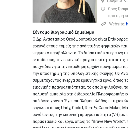
Γραφείο:
Κτ
Ώρες Γραφε
πρότερη ε
Website:
h
Σύντομο Βιογραφικό Σημείωμα
Ο Δρ. Αναστάσιος Θεοδωρόπουλος είναι Επίκουρος
ερευνά στους τομείς της ανάπτυξης ψηφιακών παι
ψηφιακά περιβάλλοντα. Το διδακτικό και ερευνητι
εκπαίδευση, την εικονική πραγματικότητα και τις
παιχνιδιών για την εκμάθηση αρχών προγραμματισμ
την υποστήριξη της υπολογιστικής σκέψης. Ως Ανα
συμμετέχοντας ενεργά σε ερευνητικά έργα, όπως 
εικονικής πραγματικότητας, το οποίο φιλοξενεί πα
πολυετή εμπειρία στη διδασκαλία Πληροφορικής κ
από δέκα χρόνια. Έχει επιβλέψει πλήθος πτυχιακώ
εργαλεία όπως Unity, Godot, Ren’Py, GameMaker, M
συνδέοντας την εικονική πραγματικότητα (VR) με τ
παραστάσεις και έργα, όπως το “Brave New World”, τ