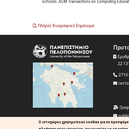
schools.
ACM Transactions on Computing Educat
Πλήρες Βιογραφικό Σημείωμα
Πρυτα
Image
Ερυθρ
22 13
2710
recto
Γραφ
publi
Ο ιστοχώρος χρησιμοποιεί cookies για να προσφέρε