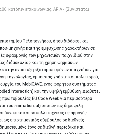
.00, κατόπιν επικοινωνίας, ΑΡΙΑ - (Συνίσταται
πιστημίου Πελοποννήσου, όπου διδάσκει και
ώπου-μηχανής και της εμψύχωσης χαρακτήρων σε
ικές εφαρμογές των μηχανισμών παιχνιδιού στην
γίες διδασκαλίας και τη χρήση ψηφιακών
κε στην ανάπτυξη εξατομικευμένων παιχνιδιών για
ση τεχνολογίας, εμπειρίας χρήστη και πολιτισμού,
μιουργία του MobiCAVE, ενός φορητού συστήματος
ied interaction) και την υψηλή εμβύθιση. Διαθέτει
ης πρωτοβουλίας EU Code Week για περισσότερα
και του animation, αξιοποιώντας δημοφιλή
αι δυναμικά και σε καλλιτεχνικές εφαρμογές,
γεί ως επιστημονικός σύμβουλος σε διεθνείς
 δημοσιευμένο έργο σε διεθνή περιοδικά και