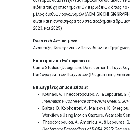
συνέδρια, συμμετέχοντας παράλληλα ως μέλος επισ
ειδικά τεύχη επιστημονικών περιοδικών, όπως το «V
μέλος διεθνών οργανισμών (ACM, SIGCHI, SIGGRAPH,
είναι και η συνεισφορά του στα ακαδημαϊκά δρώμεν
2023, και 2025).
Γνωστικό Αντικείμενο:
Ανάπτυξη Ηλεκτρονικών Παιχνιδιών και Εμψύχωση 
Επιστημονικά Ενδιαφέροντα:
Game Studies (Design and Development), Τεχνολογί
Παιδαγωγική των Παιχνιδιών (Programming Environ
Επιλεγμένες Δημοσιεύσεις:
Kounadi, V., Theodoropoulos, A., & Lepouras, G
International Conference of the ACM Greek SIGCH
Baltas, D., Kolokotroni, A., Malisova, K., Stergio
Workflows Using Motion Capture, Wearable Sen
Theodoropoulos, A., Antoniou, A., & Lepouras, 
Conference Proceedings of DiGRA 2025: Games at