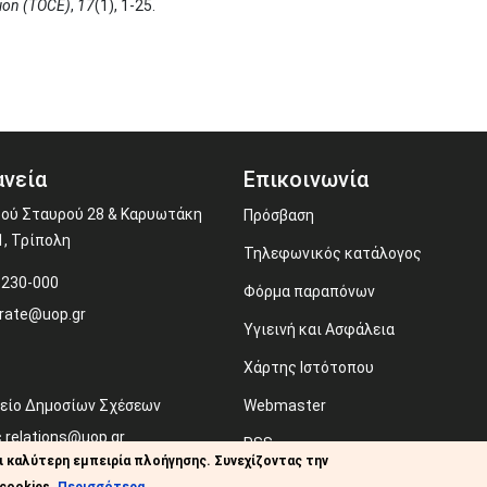
ion (TOCE)
,
17
(1), 1-25.
νεία
Επικοινωνία
ού Σταυρού 28 & Καρυωτάκη
Πρόσβαση
1, Τρίπολη
Τηλεφωνικός κατάλογος
-230-000
Φόρμα παραπόνων
rate@uop.gr
Υγιεινή και Ασφάλεια
Χάρτης Ιστότοπου
είο Δημοσίων Σχέσεων
Webmaster
c.relations@uop.gr
RSS
ι καλύτερη εμπειρία πλοήγησης. Συνεχίζοντας την