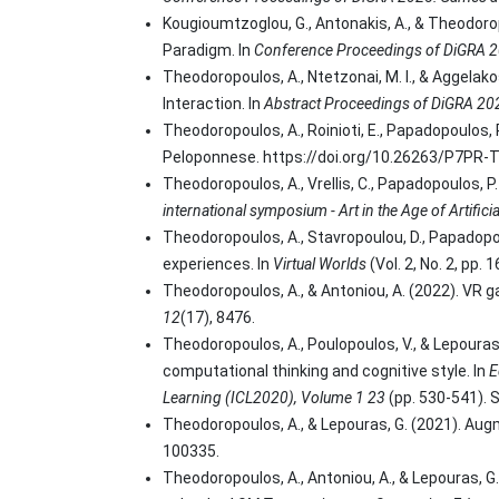
Kougioumtzoglou, G., Antonakis, A., & Theodor
Paradigm. In
Conference Proceedings of DiGRA 2
Theodoropoulos, A., Ntetzonai, M. I., & Aggelak
Interaction. In
Abstract Proceedings of DiGRA 20
Theodoropoulos, A., Roinioti, E., Papadopoulos
Peloponnese. https://doi.org/10.26263/P7PR
Theodoropoulos, A., Vrellis, C., Papadopoulos, P
international symposium - Art in the Age of Artificia
Theodoropoulos, A., Stavropoulou, D., Papadopou
experiences. In
Virtual Worlds
(Vol. 2, No. 2, pp. 
Theodoropoulos, A., & Antoniou, A. (2022). VR g
12
(17), 8476.
Theodoropoulos, A., Poulopoulos, V., & Lepour
computational thinking and cognitive style. In
E
Learning (ICL2020), Volume 1 23
(pp. 530-541). S
Theodoropoulos, A., & Lepouras, G. (2021). Au
100335.
Theodoropoulos, A., Antoniou, A., & Lepouras, 