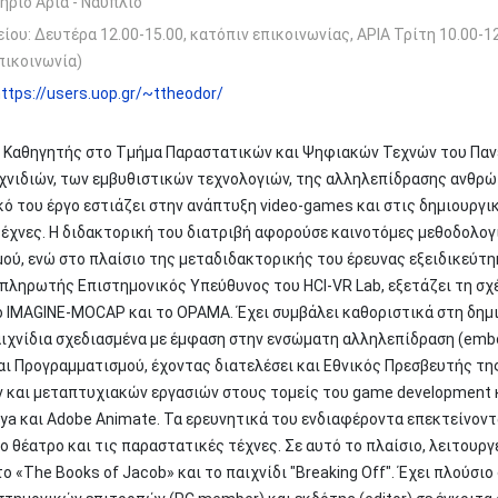
ήριο Άρια - Ναύπλιο
ίου: Δευτέρα 12.00-15.00, κατόπιν επικοινωνίας, ΑΡΙΑ Τρίτη 10.00-12
πικοινωνία)
ttps://users.uop.gr/~ttheodor/
 Καθηγητής στο Τμήμα Παραστατικών και Ψηφιακών Τεχνών του Πανε
χνιδιών, των εμβυθιστικών τεχνολογιών, της αλληλεπίδρασης ανθρ
κό του έργο εστιάζει στην ανάπτυξη video-games και στις δημιουργ
 τέχνες. Η διδακτορική του διατριβή αφορούσε καινοτόμες μεθοδολο
ού, ενώ στο πλαίσιο της μεταδιδακτορικής του έρευνας εξειδικεύτη
πληρωτής Επιστημονικός Υπεύθυνος του HCI-VR Lab, εξετάζει τη σχέ
το IMAGINE-MOCAP και το ΟΡΑΜΑ. Έχει συμβάλει καθοριστικά στη δη
ιχνίδια σχεδιασμένα με έμφαση στην ενσώματη αλληλεπίδραση (embod
αι Προγραμματισμού, έχοντας διατελέσει και Εθνικός Πρεσβευτής τ
ν και μεταπτυχιακών εργασιών στους τομείς του game development 
aya και Adobe Animate. Τα ερευνητικά του ενδιαφέροντα επεκτείνοντ
ο θέατρο και τις παραστατικές τέχνες. Σε αυτό το πλαίσιο, λειτουρ
ο «The Books of Jacob» και το παιχνίδι "Breaking Off". Έχει πλούσιο