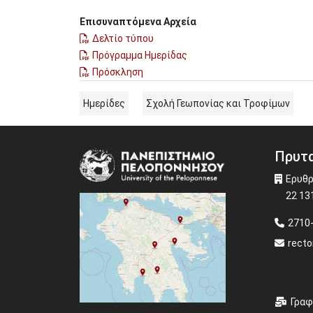
Επισυναπτόμενα Αρχεία
Δελτίο τύπου
Πρόγραμμα Ημερίδας
Πρόσκληση
Ημερίδες
Σχολή Γεωπονίας και Τροφίμων
Πρυτα
Image
Ερυθρ
22 13
2710
recto
Γραφ