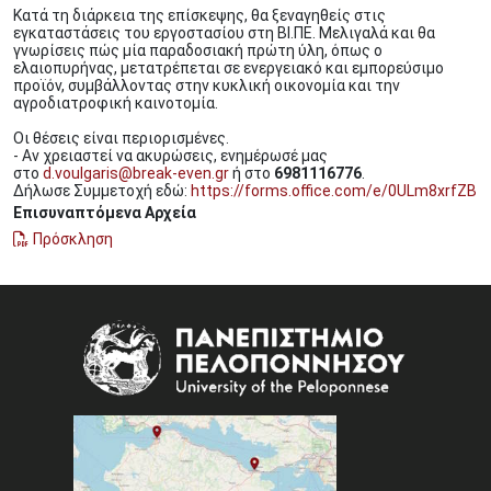
Κατά τη διάρκεια της επίσκεψης, θα ξεναγηθείς στις
εγκαταστάσεις του εργοστασίου στη ΒΙ.ΠΕ. Μελιγαλά και θα
γνωρίσεις πώς μία παραδοσιακή πρώτη ύλη, όπως ο
ελαιοπυρήνας, μετατρέπεται σε ενεργειακό και εμπορεύσιμο
προϊόν, συμβάλλοντας στην κυκλική οικονομία και την
αγροδιατροφική καινοτομία.
Οι θέσεις είναι περιορισμένες.
- Αν χρειαστεί να ακυρώσεις, ενημέρωσέ μας
στο
d.voulgaris@break-even.gr
ή στο
6981116776
.
Δήλωσε Συμμετοχή εδώ:
https://forms.office.com/e/0ULm8xrfZB
Επισυναπτόμενα Αρχεία
Πρόσκληση
Image