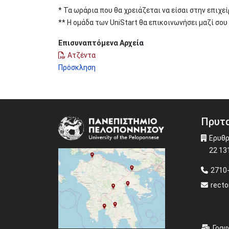
* Τα ωράρια που θα χρειάζεται να είσαι στην επιχ
** Η ομάδα των UniStart θα επικοινωνήσει μαζί σου 
Επισυναπτόμενα Αρχεία
Ατζέντα
Πρόσκληση
Πρυτα
Image
Ερυθρ
22 13
2710
recto
Γραφ