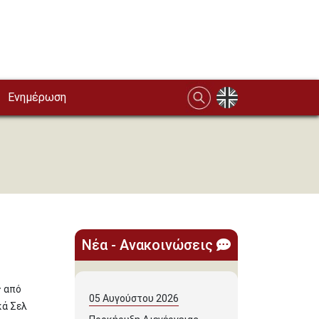
Ενημέρωση
Νέα - Ανακοινώσεις
ς από
05
Αυγούστου
2026
κά Σελ