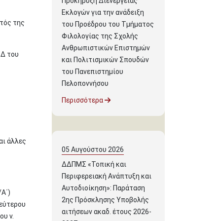
Προκήρυξη Διενέργειας
Εκλογών για την ανάδειξη
τός της
του Προέδρου του Τμήματος
Φιλολογίας της Σχολής
Ανθρωπιστικών Επιστημών
 Δ του
και Πολιτισμικών Σπουδών
του Πανεπιστημίου
Πελοποννήσου
Περισσότερα
αι άλλες
05
Αυγούστου
2026
ΔΔΠΜΣ «Τοπική και
Περιφερειακή Ανάπτυξη και
Αυτοδιοίκηση»: Παράταση
/Α΄)
2ης Πρόσκλησης Υποβολής
δεύτερου
αιτήσεων ακαδ. έτους 2026-
ου ν.