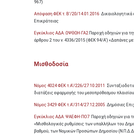
967)
Απόφαση ΦΕΚ τ. Β'/20/14.01.2016
Δικαιολογητικά α
Επικράτειας
Εγκύκλιος ΑΔΑ: ΩΨΘΩΗ-ΓΑ2
Παροχή οδηγιών για τ
άρθρου 2 του ν. 4336/2015 (ΦΕΚ 94/Α’) «Δαπάνες μ
Μισθοδοσία
Νόμος 4024 ΦΕΚ τ.Α'/226/27.10.2011
Συνταξιοδοτικέ
διατάξεις εφαρμογής του μεσοπρόθεσμου πλαισίου
Νόμος 3429 ΦΕΚ τ.Α'/314/27.12.2005
Δημόσιες Επιχε
Εγκύκλιος ΑΔΑ: ΨΑΕΦΗ-ΠΟ7
Παροχή οδηγιών για τη
«Μισθολογικές ρυθμίσεις των υπαλλήλων του Δημο
βαθμού, των Νομικών Προσώπων Δημοσίου (Ν.Π.Δ.Δ.) κα