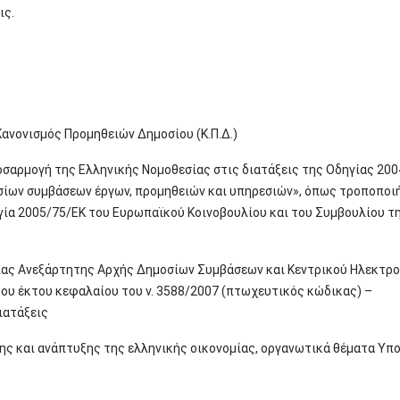
ις.
ανονισμός Προμηθειών Δημοσίου (Κ.Π.Δ.)
σαρμογή της Ελληνικής Νομοθεσίας στις διατάξεις της Οδηγίας 200
σίων συμβάσεων έργων, προμηθειών και υπηρεσιών», όπως τροποποι
γία 2005/75/ΕΚ του Ευρωπαϊκού Κοινοβουλίου και του Συμβουλίου τ
ας Ανεξάρτητης Αρχής Δημοσίων Συμβάσεων και Κεντρικού Ηλεκτρο
υ έκτου κεφαλαίου του ν. 3588/2007 (πτωχευτικός κώδικας) –
διατάξεις
ς και ανάπτυξης της ελληνικής οικονομίας, οργανωτικά θέματα Υπ