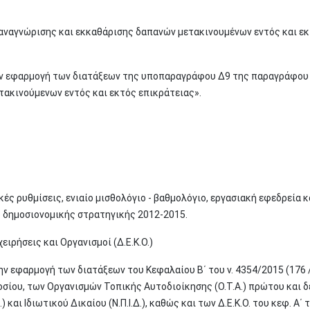
ναγνώρισης και εκκαθάρισης δαπανών μετακινουμένων εντός και εκ
ην εφαρμογή των διατάξεων της υποπαραγράφου Δ9 της παραγράφου
ετακινούμενων εντός και εκτός επικράτειας».
ς ρυθμίσεις, ενιαίο μισθολόγιο - βαθμολόγιο, εργασιακή εφεδρεία κ
 δημοσιονομικής στρατηγικής 2012-2015.
ιρήσεις και Οργανισμοί (Δ.Ε.Κ.Ο.)
ν εφαρμογή των διατάξεων του Κεφαλαίου Β΄ του ν. 4354/2015 (176 
σίου, των Οργανισμών Τοπικής Αυτοδιοίκησης (Ο.Τ.Α.) πρώτου και 
ι Ιδιωτικού Δικαίου (Ν.Π.Ι.Δ.), καθώς και των Δ.Ε.Κ.Ο. του κεφ. Α΄ τ