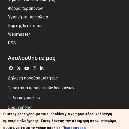
Φόρμα παραπόνων
Υγιεινή και Ασφάλεια
Χάρτης Ιστότοπου
Webmaster
RSS
Ακολουθήστε μας
Δήλωση προσβασιμότητας
Προστασία προσωπικών δεδομένων
Πολιτική cookies
Όροι χρήσης
Ο ιστοχώρος χρησιμοποιεί cookies για να προσφέρει καλύτερη
Προηγούμενος ιστότοπος
εμπειρία πλοήγησης. Συνεχίζοντας την πλοήγηση στον ιστοχώρο,
Image credits: Some designed by Freepik
συμφωνείτε με τη χρήση cookies.
Περισσότερα