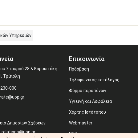
ικών Υπηρεσιών
νεία
Επικοινωνία
ού Σταυρού 28 & Καρυωτάκη
Πρόσβαση
1, Τρίπολη
Τηλεφωνικός κατάλογος
-230-000
Φόρμα παραπόνων
rate@uop.gr
Υγιεινή και Ασφάλεια
Χάρτης Ιστότοπου
είο Δημοσίων Σχέσεων
Webmaster
c.relations@uop.gr
RSS