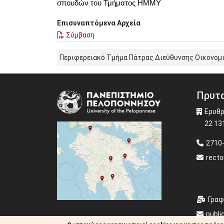
σπουδών του Τμήματος ΗΜΜΥ
Επισυναπτόμενα Αρχεία
Σύμβαση
Περιφερειακό Τμήμα Πάτρας Διεύθυνσης Οικονομ
Πρυτα
Image
Ερυθρ
22 13
2710
recto
Γραφ
publi