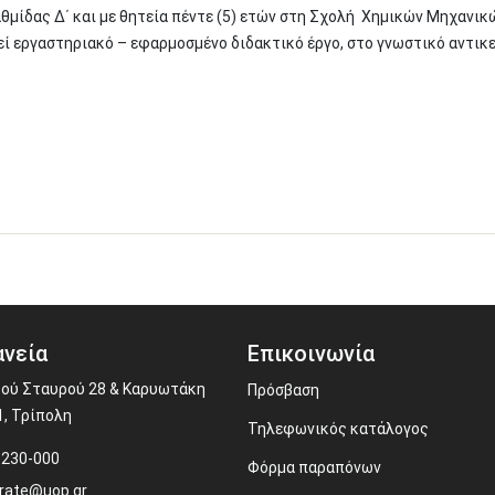
βαθμίδας Δ΄ και με θητεία πέντε (5) ετών στη Σχολή Χημικών Μηχανικ
ί εργαστηριακό – εφαρμοσμένο διδακτικό έργο, στο γνωστικό αντικ
νεία
Επικοινωνία
ού Σταυρού 28 & Καρυωτάκη
Πρόσβαση
1, Τρίπολη
Τηλεφωνικός κατάλογος
-230-000
Φόρμα παραπόνων
rate@uop.gr