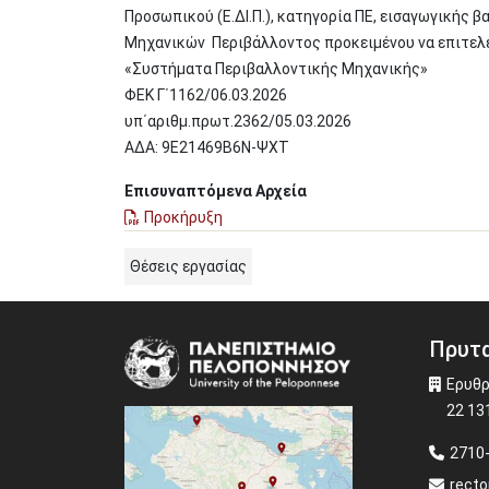
Προσωπικού (Ε.ΔΙ.Π.), κατηγορία ΠΕ, εισαγωγικής 
Μηχανικών Περιβάλλοντος προκειμένου να επιτελε
«Συστήματα Περιβαλλοντικής Μηχανικής»
ΦΕΚ Γ΄1162/06.03.2026
υπ΄αριθμ.πρωτ.2362/05.03.2026
ΑΔΑ: 9Ε21469Β6Ν-ΨΧΤ
Επισυναπτόμενα Αρχεία
Προκήρυξη
Θέσεις εργασίας
Πρυτα
Image
Ερυθρ
22 13
2710
recto