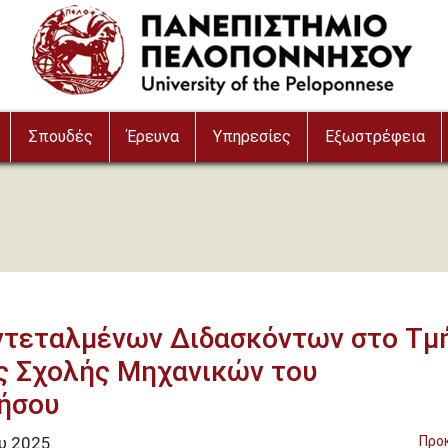
Σπουδές
Έρευνα
Υπηρεσίες
Εξωστρέφεια
ντεταλμένων Διδασκόντων στο Τμ
ς Σχολής Μηχανικών του
ήσου
ου
2025
Προ