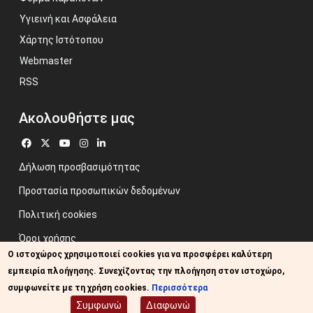
Υγιεινή και Ασφάλεια
Χάρτης Ιστότοπου
Webmaster
RSS
Ακολουθήστε μας
Δήλωση προσβασιμότητας
Προστασία προσωπικών δεδομένων
Πολιτική cookies
Όροι χρήσης
Ο ιστοχώρος χρησιμοποιεί cookies για να προσφέρει καλύτερη
Προηγούμενος ιστότοπος
εμπειρία πλοήγησης. Συνεχίζοντας την πλοήγηση στον ιστοχώρο,
Image credits: Some designed by Freepik
συμφωνείτε με τη χρήση cookies.
Περισσότερα
Συμφωνώ
Διαφωνώ