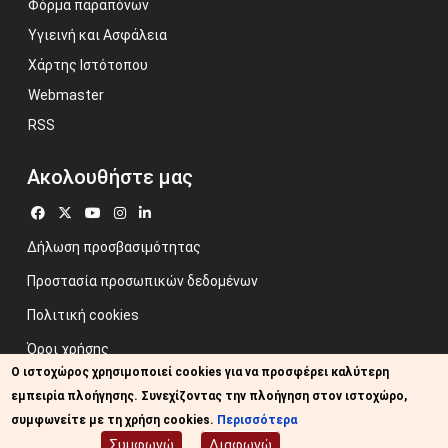
Φόρμα παραπόνων
Υγιεινή και Ασφάλεια
Χάρτης Ιστότοπου
Webmaster
RSS
Ακολουθήστε μας
Δήλωση προσβασιμότητας
Προστασία προσωπικών δεδομένων
Πολιτική cookies
Όροι χρήσης
Ο ιστοχώρος χρησιμοποιεί cookies για να προσφέρει καλύτερη
Προηγούμενος ιστότοπος
εμπειρία πλοήγησης. Συνεχίζοντας την πλοήγηση στον ιστοχώρο,
Image credits: Some designed by Freepik
συμφωνείτε με τη χρήση cookies.
Περισσότερα
Συμφωνώ
Διαφωνώ