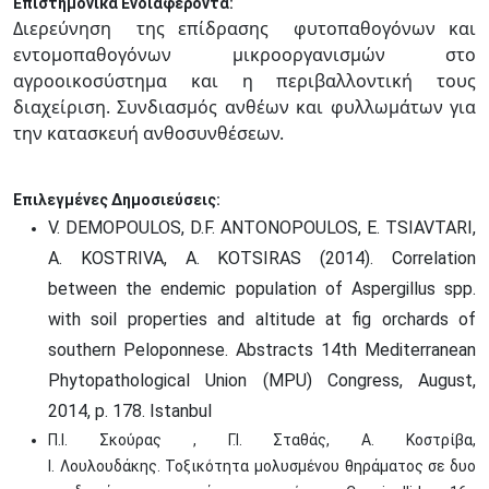
Επιστημονικά Ενδιαφέροντα:
Διερεύνηση της επίδρασης φυτοπαθογόνων και
εντομοπαθογόνων μικροοργανισμών στο
αγροοικοσύστημα και η περιβαλλοντική τους
διαχείριση. Συνδιασμός ανθέων και φυλλωμάτων για
την κατασκευή ανθοσυνθέσεων.
Επιλεγμένες Δημοσιεύσεις:
V. DEMOPOULOS, D.F. ANTONOPOULOS, E. TSIAVTARI,
A. KOSTRIVA, A. KOTSIRAS (2014). Correlation
between the endemic population of Aspergillus spp.
with soil properties and altitude at fig orchards of
southern Peloponnese. Abstracts 14th Mediterranean
Phytopathological Union (MPU) Congress, August,
2014, p. 178. Istanbul
Π.Ι. Σκούρας , Γ.Ι. Σταθάς, Α. Κοστρίβα,
Ι. Λουλουδάκης. Τοξικότητα μολυσμένου θηράματος σε δυο