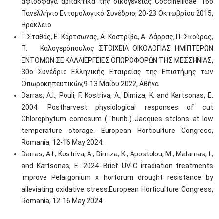
αφιδοφάγα αρπακτικά της οικογένειας Coccinellidae. 16ο
Πανελλήνιο Εντομολογικό Συνέδριο, 20-23 Οκτωβρίου 2015,
Ηράκλειο
Γ. Σταθάς, Ε. Κάρτσωνας, Α. Κοστρίβα, Α. Δάρρας, Π. Σκούρας,
Π. Καλογερόπουλος ΣΤΟΙΧΕΙΑ ΟΙΚΟΛΟΓΙΑΣ ΗΜΙΠΤΕΡΩΝ
ΕΝΤΟΜΩΝ ΣΕ ΚΑΛΛΙΕΡΓΕΙΕΣ ΟΠΩΡΟΦΟΡΩΝ ΤΗΣ ΜΕΣΣΗΝΙΑΣ,
30o Συνέδριο Ελληνικής Εταιρείας της Επιστήμης των
Οπωροκηπευτικών,9-13 Μαΐου 2022, Αθήνα
Darras, A.I., Pouli, F. Kostriva, A., Dimiza, K. and Kartsonas, E.
2004. Postharvest physiological responses of cut
Chlorophytum comosum (Thunb.) Jacques stolons at low
temperature storage. European Horticulture Congress,
Romania, 12-16 May 2024.
Darras, A.I., Kostriva, A., Dimiza, K., Apostolou, M., Malamas, I.,
and Kartsonas, E. 2024. Brief UV-C irradiation treatments
improve Pelargonium x hortorum drought resistance by
alleviating oxidative stress.European Horticulture Congress,
Romania, 12-16 May 2024.