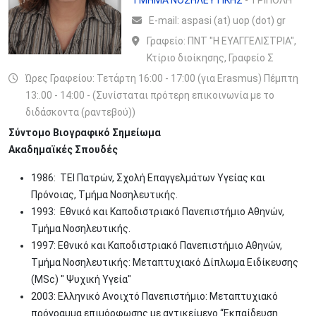
ΤΜΗΜΑ ΝΟΣΗΛΕΥΤΙΚΗΣ
- ΤΡΙΠΟΛΗ
Ε-mail:
aspasi (at) uop (dot) gr
Γραφείο:
ΠΝΤ "Η ΕΥΑΓΓΕΛΙΣΤΡΙΑ",
Κτίριο διοίκησης, Γραφείο Σ
Ώρες Γραφείου: Τετάρτη 16:00 - 17:00 (για Erasmus) Πέμπτη
13:.00 - 14:00 - (Συνίσταται πρότερη επικοινωνία με το
διδάσκοντα (ραντεβού))
Σύντομο Βιογραφικό Σημείωμα
Ακαδημαϊκές Σπουδές
1986: ΤΕΙ Πατρών, Σχολή Επαγγελμάτων Υγείας και
Πρόνοιας, Τμήμα Νοσηλευτικής.
1993: Εθνικό και Καποδιστριακό Πανεπιστήμιο Αθηνών,
Τμήμα Νοσηλευτικής.
1997: Εθνικό και Καποδιστριακό Πανεπιστήμιο Αθηνών,
Τμήμα Νοσηλευτικής: Μεταπτυχιακό Δίπλωμα Ειδίκευσης
(MSc) " Ψυχική Υγεία"
2003: Ελληνικό Ανοιχτό Πανεπιστήμιο: Μεταπτυχιακό
πρόγραμμα επιμόρφωσης με αντικείμενο “Εκπαίδευση