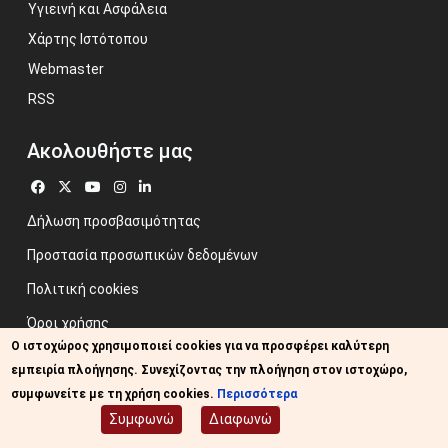
Υγιεινή και Ασφάλεια
Χάρτης Ιστότοπου
Webmaster
RSS
Ακολουθήστε μας
Δήλωση προσβασιμότητας
Προστασία προσωπικών δεδομένων
Πολιτική cookies
Όροι χρήσης
Ο ιστοχώρος χρησιμοποιεί cookies για να προσφέρει καλύτερη
Προηγούμενος ιστότοπος
εμπειρία πλοήγησης. Συνεχίζοντας την πλοήγηση στον ιστοχώρο,
Image credits: Some designed by Freepik
συμφωνείτε με τη χρήση cookies.
Περισσότερα
Συμφωνώ
Διαφωνώ