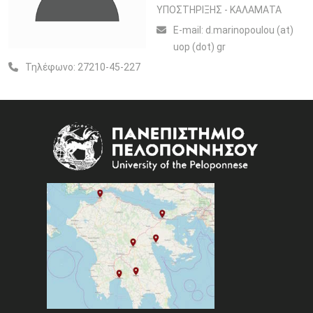
ΥΠΟΣΤΗΡΙΞΗΣ - ΚΑΛΑΜΑΤΑ
Ε-mail:
d.marinopoulou (at)
uop (dot) gr
Τηλέφωνο:
27210-45-227
Image