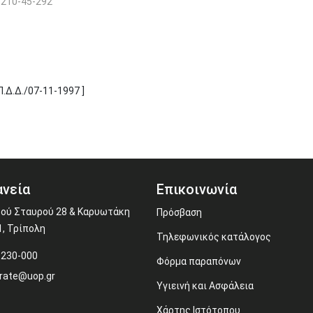
210-45-292
.Δ.Δ./07-11-1997 ]
νεία
Επικοινωνία
ού Σταυρού 28 & Καρυωτάκη
Πρόσβαση
1, Τρίπολη
Τηλεφωνικός κατάλογος
-230-000
Φόρμα παραπόνων
rate@uop.gr
Υγιεινή και Ασφάλεια
Χάρτης Ιστότοπου