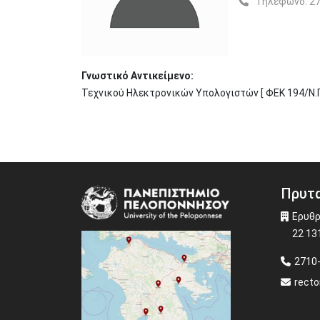
Τηλέφωνο:
27
Γνωστικό Αντικείμενο:
Τεχνικού Ηλεκτρονικών Υπολογιστών [ ΦΕΚ 194/Ν.Π
Πρυτα
Image
Ερυθρ
22 13
2710
recto