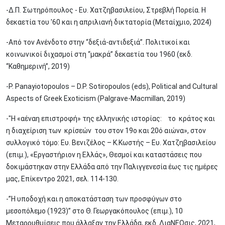
-Δ.Π. Σωτηρόπουλος - Ευ. Χατζηβασιλείου, Στρεβλή Πορεία. Η
δεκαετία του '60 και η απριλιανή δικτατορία (Μεταίχμιο, 2024)
-Από τον Ανένδοτο στην “δεξιά-αντιδεξιά”. Πολιτικοί και
κοινωνικοί διχασμοί στη “μακρά” δεκαετία του 1960 (εκδ.
“Καθημερινή”, 2019)
-P. Panayiotopoulos – D.P. Sotiropoulos (eds), Political and Cultural
Aspects of Greek Exoticism (Palgrave-Macmillan, 2019)
-"Η «αέναη επιστροφή» της ελληνικής ιστορίας: το κράτος και
η διαχείριση των κρίσεών του στον 19ο και 20ό αιώνα», στον
συλλογικό τόμο: Ευ. Βενιζέλος – Κ.Κωστής – Ευ. Χατζηβασιλείου
(επιμ.), «Εργαστήριον η Ελλάς», Θεσμοί και καταστάσεις που
δοκιμάστηκαν στην Ελλάδα από την Παλιγγενεσία έως τις ημέρες
μας, Επίκεντρο 2021, σελ. 114-130.
-”Η υποδοχή και η αποκατάσταση των προσφύγων στο
μεσοπόλεμο (1923)” στο Θ. Γεωργακόπουλος (επιμ.), 10
Μεταρρυθμίσεις που άλλαξαν την Ελλάδα, εκδ. ΔιαΝΕΟσις, 2021,