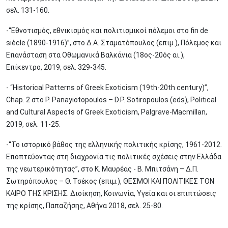
σελ. 131-160.
-“Εθνοτισμός, εθνικισμός και πολιτισμικοί πόλεμοι στο fin de
siècle (1890-1916)”, στο Δ.Α. Σταματόπουλος (επιμ.), Πόλεμος και
Επανάσταση στα Οθωμανικά Βαλκάνια (18ος-20ός αι.),
Επίκεντρο, 2019, σελ. 329-345.
- “Historical Patterns of Greek Exoticism (19th-20th century)”,
Chap. 2 στο P. Panayiotopoulos – D.P. Sotiropoulos (eds), Political
and Cultural Aspects of Greek Exoticism, Palgrave-Macmillan,
2019, σελ. 11-25.
-“Το ιστορικό βάθος της ελληνικής πολιτικής κρίσης, 1961-2012.
Εποπτεύοντας στη διαχρονία τις πολιτικές σχέσεις στην Ελλάδα
της νεωτερικότητας”, στο Κ. Μαυρέας - Β. Μπιτσάνη – Δ.Π.
Σωτηρόπουλος – Θ. Τσέκος (επιμ.), ΘΕΣΜΟΙ ΚΑΙ ΠΟΛΙΤΙΚΕΣ ΤΟΝ
ΚΑΙΡΟ ΤΗΣ ΚΡΙΣΗΣ. Διοίκηση, Κοινωνία, Υγεία και οι επιπτώσεις
της κρίσης, Παπαζήσης, Αθήνα 2018, σελ. 25-80.