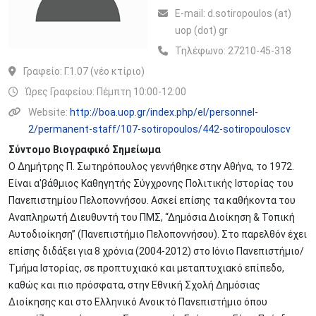
Ε-mail:
d.sotiropoulos (at)
uop (dot) gr
Τηλέφωνο:
27210-45-318
Γραφείο:
Γ.1.07 (νέο κτίριο)
Ώρες Γραφείου: Πέμπτη 10:00-12:00
Website:
http://boa.uop.gr/index.php/el/personnel-
2/permanent-staff/107-sotiropoulos/442-sotiropouloscv
Σύντομο Βιογραφικό Σημείωμα
Ο Δημήτρης Π. Σωτηρόπουλος γεννήθηκε στην Αθήνα, το 1972.
Είναι α'βάθμιος Καθηγητής Σύγχρονης Πολιτικής Ιστορίας του
Πανεπιστημίου Πελοποννήσου. Ασκεί επίσης τα καθήκοντα του
Αναπληρωτή Διευθυντή του ΠΜΣ, “Δημόσια Διοίκηση & Τοπική
Αυτοδιοίκηση” (Πανεπιστήμιο Πελοποννήσου). Στο παρελθόν έχει
επίσης διδάξει για 8 χρόνια (2004-2012) στο Ιόνιο Πανεπιστήμιο/
Τμήμα Ιστορίας, σε προπτυχιακό και μεταπτυχιακό επίπεδο,
καθώς και πιο πρόσφατα, στην Εθνική Σχολή Δημόσιας
Διοίκησης και στο Ελληνικό Ανοικτό Πανεπιστήμιο όπου