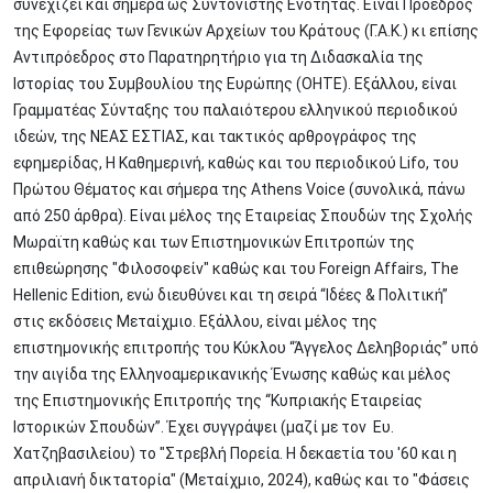
συνεχίζει και σήμερα ως Συντονιστής Ενότητας. Είναι Πρόεδρος
της Εφορείας των Γενικών Αρχείων του Κράτους (Γ.Α.Κ.) κι επίσης
Αντιπρόεδρος στο Παρατηρητήριο για τη Διδασκαλία της
Ιστορίας του Συμβουλίου της Ευρώπης (ΟΗΤΕ). Εξάλλου, είναι
Γραμματέας Σύνταξης του παλαιότερου ελληνικού περιοδικού
ιδεών, της ΝΕΑΣ ΕΣΤΙΑΣ, και τακτικός αρθρογράφος της
εφημερίδας, Η Καθημερινή, καθώς και του περιοδικού Lifo, του
Πρώτου Θέματος και σήμερα της Athens Voice (συνολικά, πάνω
από 250 άρθρα). Είναι μέλος της Εταιρείας Σπουδών της Σχολής
Μωραϊτη καθώς και των Επιστημονικών Επιτροπών της
επιθεώρησης "Φιλοσοφείν" καθώς και του Foreign Affairs, The
Hellenic Edition, ενώ διευθύνει και τη σειρά “Ιδέες & Πολιτική”
στις εκδόσεις Μεταίχμιο. Εξάλλου, είναι μέλος της
επιστημονικής επιτροπής του Κύκλου “Άγγελος Δεληβοριάς” υπό
την αιγίδα της Ελληνοαμερικανικής Ένωσης καθώς και μέλος
της Επιστημονικής Επιτροπής της “Κυπριακής Εταιρείας
Ιστορικών Σπουδών”. Έχει συγγράψει (μαζί με τον Ευ.
Χατζηβασιλείου) το "Στρεβλή Πορεία. Η δεκαετία του '60 και η
απριλιανή δικτατορία" (Μεταίχμιο, 2024), καθώς και το "Φάσεις