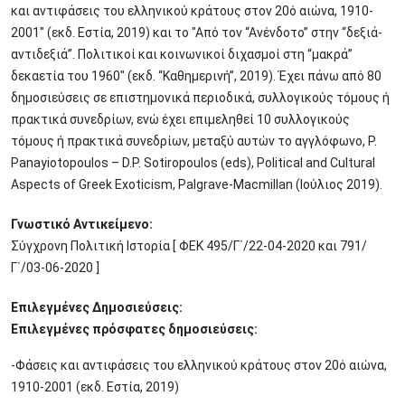
και αντιφάσεις του ελληνικού κράτους στον 20ό αιώνα, 1910-
2001" (εκδ. Εστία, 2019) και το "Από τον “Ανένδοτο” στην “δεξιά-
αντιδεξιά”. Πολιτικοί και κοινωνικοί διχασμοί στη “μακρά”
δεκαετία του 1960" (εκδ. “Καθημερινή”, 2019). Έχει πάνω από 80
δημοσιεύσεις σε επιστημονικά περιοδικά, συλλογικούς τόμους ή
πρακτικά συνεδρίων, ενώ έχει επιμεληθεί 10 συλλογικούς
τόμους ή πρακτικά συνεδρίων, μεταξύ αυτών το αγγλόφωνο, P.
Panayiotopoulos – D.P. Sotiropoulos (eds), Political and Cultural
Aspects of Greek Exoticism, Palgrave-Macmillan (Ιούλιος 2019).
Γνωστικό Αντικείμενο:
Σύγχρονη Πολιτική Ιστορία [ ΦΕΚ 495/Γ΄/22-04-2020 και 791/
Γ΄/03-06-2020 ]
Επιλεγμένες Δημοσιεύσεις:
Επιλεγμένες πρόσφατες δημοσιεύσεις:
-Φάσεις και αντιφάσεις του ελληνικού κράτους στον 20ό αιώνα,
1910-2001 (εκδ. Εστία, 2019)