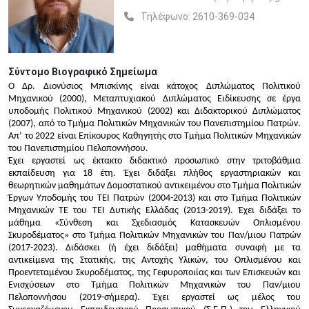
Τηλέφωνο:
2610-369-034
Σύντομο Βιογραφικό Σημείωμα
Ο Δρ. Διονύσιος Μπισκίνης είναι κάτοχος Διπλώματος Πολιτικού
Μηχανικού (2000), Μεταπτυχιακού Διπλώματος Ειδίκευσης σε έργα
υποδομής Πολιτικού Μηχανικού (2002) και Διδακτορικού Διπλώματος
(2007), από το Τμήμα Πολιτικών Μηχανικών του Πανεπιστημίου Πατρών.
Απ’ το 2022 είναι Επίκουρος Καθηγητής στο Τμήμα Πολιτικών Μηχανικών
του Πανεπιστημίου Πελοποννήσου.
Έχει εργαστεί ως έκτακτο διδακτικό προσωπικό στην τριτοβάθμια
εκπαίδευση για 18 έτη. Έχει διδάξει πλήθος εργαστηριακών και
θεωρητικών μαθημάτων Δομοστατικού αντικειμένου στο Τμήμα Πολιτικών
Έργων Υποδομής του ΤΕΙ Πατρών (2004-2013) και στο Τμήμα Πολιτικών
Μηχανικών ΤΕ του ΤΕΙ Δυτικής Ελλάδας (2013-2019). Έχει διδάξει το
μάθημα «Σύνθεση και Σχεδιασμός Κατασκευών Οπλισμένου
Σκυροδέματος» στο Τμήμα Πολιτικών Μηχανικών του Παν/μιου Πατρών
(2017-2023). Διδάσκει (ή έχει διδάξει) μαθήματα συναφή με τα
αντικείμενα της Στατικής, της Αντοχής Υλικών, του Οπλισμένου και
Προεντεταμένου Σκυροδέματος, της Γεφυροποιίας και των Επισκευών και
Ενισχύσεων στο Τμήμα Πολιτικών Μηχανικών του Παν/μιου
Πελοποννήσου (2019-σήμερα). Έχει εργαστεί ως μέλος του