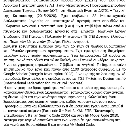
Συνεργαζόμενου Εκπαιδευτικού Προσωπικού (Σ.Ε.Π.) του Ελληνικού
Ανοικτού Πανεπιστημίου (Ε.Α.Π.) στο Μεταπτυχιακό Πρόγραμμα Σπουδών
Διαχείριση Τεχνικών Έργων (ΔΧΤ), στη Θεματική Ενότητα ΔΧΤ51 – Τεχνική
της Κατασκευής (2015-2020). Έχει επιβλέψει 22 Μεταπτυχιακές
Διπλωματικές Εργασίες σε μεταπτυχιακά προγράμματα σπουδών του
Ελληνικού Ανοικτού Πανεπιστήμιου (ΕΑΠ). Έχει επιβλέψει πάνω από 40
πτυχιακές και διπλωματικές εργασίες στα Τμήματα Πολιτικών Έργων
Υποδομής (ΤΕΙ Πάτρας), Πολιτικών Μηχανικών ΤΕ (ΤΕΙ Δυτικής Ελλάδας)
και Πολιτικών Μηχανικών (Παν/μιο Πελοποννήσου).
Διαθέτει ερευνητική εμπειρία άνω των 15 ετών σε πλήθος Ευρωπαϊκών
και Εθνικών ερευνητικών προγραμμάτων. Έχει εμπειρία στη διαχείριση
μεγάλων ερευνητικών προγραμμάτων. Έχει δημοσιεύσει 18 άρθρα σε
επιστημονικά περιοδικά και 26 σε διεθνή και Ελληνικά συνέδρια με κριτές.
Είναι συγγραφέας κεφαλαίων σε 7 βιβλία στα Αγγλικά. Το δημοσιευμένο
επιστημονικό του έργο έχει πάνω από 1100 αναφορές σύμφωνα με το
Google Scholar (στοιχεία Ιανουαρίου 2023). Είναι κριτής σε 9 επιστημονικά
περιοδικά. Είναι μέλος της ομάδας εργασίας TG2.7 - Seismic Design της
fib
(International Federation for Structural Concrete).
Η ερευνητική του δραστηριότητα εντάσσεται στο πεδίο της συμπεριφοράς
κατασκευών Οπλισμένου Σκυροδέματος, εστιάζοντας κυρίως στην αντοχή,
τη δυσκαμψία και την ικανότητα παραμόρφωσης μελών Οπλισμένου
Σκυροδέματος υπό σεισμική φόρτιση, καθώς και στην ενίσχυση τους.
Προσομοιώματα και εξισώσεις που έχει δημοσιεύσει έχουν ενσωματωθεί
σε κανονιστικά κείμενα (Eurocode 8 – Part 3, ΚΑΝ.ΕΠΕ. “Κανονισμός
Επεμβάσεων”, Italian Seismic Code 2005) και στον
fib
Model Code 2010.
Νεότερα ερευνητικά αποτελέσματα έχουν εγκριθεί για ενσωμάτωση στη
νέα γενιά του Ευρωκώδικα 8 και στο νέο
fib
Model Code.