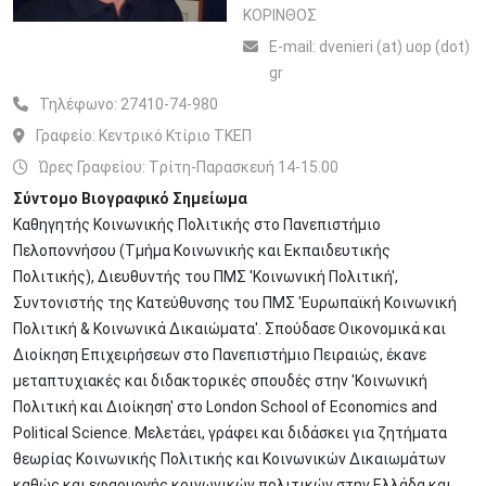
ΚΟΡΙΝΘΟΣ
Ε-mail:
dvenieri (at) uop (dot)
gr
Τηλέφωνο:
27410-74-980
Γραφείο:
Κεντρικό Κτίριο ΤΚΕΠ
Ώρες Γραφείου: Tρίτη-Παρασκευή 14-15.00
Σύντομο Βιογραφικό Σημείωμα
Καθηγητής Κοινωνικής Πολιτικής στο Πανεπιστήμιο
Πελοποννήσου (Τμήμα Κοινωνικής και Εκπαιδευτικής
Πολιτικής), Διευθυντής του ΠΜΣ 'Κοινωνική Πολιτική',
Συντονιστής της Κατεύθυνσης του ΠΜΣ 'Ευρωπαϊκή Κοινωνική
Πολιτική & Κοινωνικά Δικαιώματα'. Σπούδασε Οικονομικά και
Διοίκηση Επιχειρήσεων στο Πανεπιστήμιο Πειραιώς, έκανε
μεταπτυχιακές και διδακτορικές σπουδές στην 'Κοινωνική
Πολιτική και Διοίκηση' στο London School of Economics and
Political Science. Μελετάει, γράφει και διδάσκει για ζητήματα
θεωρίας Κοινωνικής Πολιτικής και Κοινωνικών Δικαιωμάτων
καθώς και εφαρμογής κοινωνικών πολιτικών στην Ελλάδα και