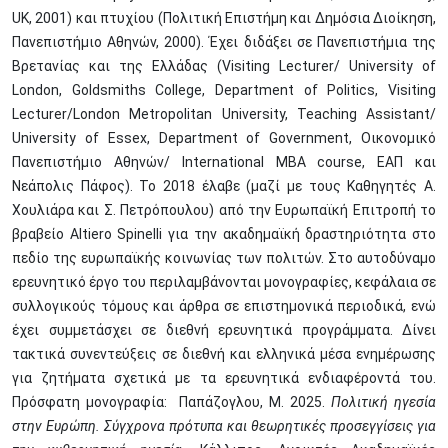
UK, 2001) και πτυχίου (Πολιτική Επιστήμη και Δημόσια Διοίκηση,
Πανεπιστήμιο Αθηνών, 2000). Έχει διδάξει σε Πανεπιστήμια της
Βρετανίας και της Ελλάδας (Visiting Lecturer/ University of
London, Goldsmiths College, Department of Politics, Visiting
Lecturer/London Metropolitan University, Teaching Assistant/
University of Essex, Department of Government, Οικονομικό
Πανεπιστήμιο Αθηνών/ International MBA course, ΕΑΠ και
Νεάπολις Πάφος). Το 2018 έλαβε (μαζί με τους Καθηγητές Α.
Χουλιάρα και Σ. Πετρόπουλου) από την Ευρωπαϊκή Επιτροπή το
βραβείο Altiero Spinelli για την ακαδημαϊκή δραστηριότητα στο
πεδίο της ευρωπαϊκής κοινωνίας των πολιτών. Στο αυτοδύναμο
ερευνητικό έργο του περιλαμβάνονται μονογραφίες, κεφάλαια σε
συλλογικούς τόμους και άρθρα σε επιστημονικά περιοδικά, ενώ
έχει συμμετάσχει σε διεθνή ερευνητικά προγράμματα. Δίνει
τακτικά συνεντεύξεις σε διεθνή και ελληνικά μέσα ενημέρωσης
για ζητήματα σχετικά με τα ερευνητικά ενδιαφέροντά του.
Πρόσφατη μονογραφία: Παπάζογλου, Μ. 2025.
Πολιτική ηγεσία
στην Ευρώπη. Σύγχρονα πρότυπα και θεωρητικές προσεγγίσεις για