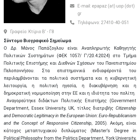
Ε-mail:
epapaz (at) uop (dot)
gr
Τηλέφωνο:
27410-40-051
Γραφείο:
Κτίριο Β' - Γ8
Σύντομο Βιογραφικό Σημείωμα
Ο Δρ. Μάνος Παπάζογλου είναι Αναπληρωτής Καθηγητής
Πολιτικών Συστημάτων (ΦΕΚ 1057/ Γ'/20.4.2024) στο Τμήμα
Πολιτικής Επιστήμης και Διεθνών Σχέσεων του Πανεπιστημίου
Πελοποννήσου. Στα επιστημονικά ενδιαφέροντά του
περιλαμβάνονται τα πολιτικά συστήματα και η κυβερνητική
λειτουργία, η πολιτική ηγεσία, η διακυβέρνηση και η
δημοκρατική νομιμοποίηση στην ΕΕ και η ιδιότητα του πολίτη.
Αναγορεύτηκε διδάκτων Πολιτικής Επιστήμης (Government
Department, Essex University, UK, τίτλος διατριβής
Citizenship
and Democratic Legitimacy in the European Union: Euro-Republicanism
and the Concept of Responsive Citizenship
, 2005). Ακόμη, είναι
κάτοχος μεταπτυχιακού διπλώματος (Master’s Degree in
Political Philosophy from the Politics Department, York University,