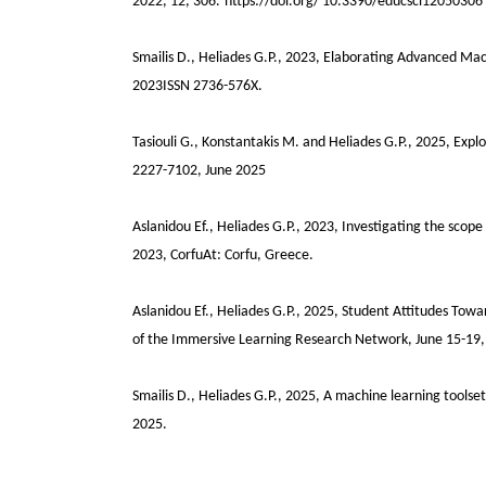
2022, 12, 306.
https://doi.org/ 10.3390/educsci12050306
Smailis D., Heliades G.P., 2023, Elaborating Advanced Ma
2023ISSN 2736-576X.
Tasiouli G., Konstantakis M. and Heliades G.P., 2025, Explo
2227-7102, June 2025
Aslanidou Ef., Heliades G.P., 2023, Investigating the scope
2023, CorfuAt: Corfu, Greece.
Aslanidou Ef., Heliades G.P., 2025, Student Attitudes Tow
of the Immersive Learning Research Network, June 15-19, 
Smailis D., Heliades G.P., 2025, A machine learning toolse
2025.