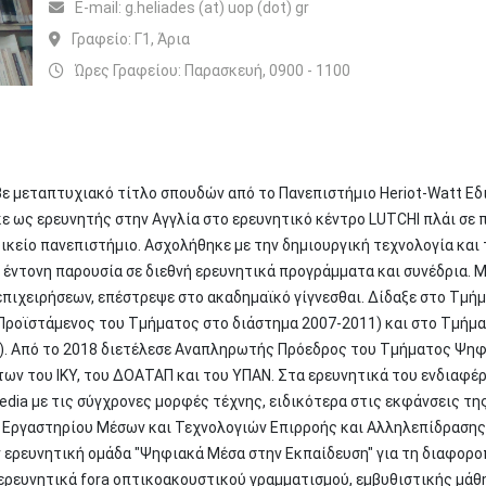
Ε-mail:
g.heliades (at) uop (dot) gr
Γραφείο:
Γ1, Άρια
Ώρες Γραφείου: Παρασκευή, 0900 - 1100
ε μεταπτυχιακό τίτλο σπουδών από το Πανεπιστήμιο Heriot-Watt Εδ
ε ως ερευνητής στην Αγγλία στο ερευνητικό κέντρο LUTCHI πλάι σε
ικείο πανεπιστήμιο. Ασχολήθηκε με την δημιουργική τεχνολογία και
χε έντονη παρουσία σε διεθνή ερευνητικά προγράμματα και συνέδρια.
πιχειρήσεων, επέστρεψε στο ακαδημαϊκό γίγνεσθαι. Δίδαξε στο Τμή
(Προϊστάμενος του Τμήματος στο διάστημα 2007-2011) και στο Τμήμ
). Από το 2018 διετέλεσε Αναπληρωτής Πρόεδρος του Τμήματος Ψηφ
των του ΙΚΥ, του ΔΟΑΤΑΠ και του ΥΠΑΝ. Στα ερευνητικά του ενδιαφέ
dia με τις σύγχρονες μορφές τέχνης, ειδικότερα στις εκφάνσεις της
υ Εργαστηρίου Μέσων και Τεχνολογιών Επιρροής και Αλληλεπίδραση
ν ερευνητική ομάδα "Ψηφιακά Μέσα στην Εκπαίδευση" για τη διαφορο
 ερευνητικά fora οπτικοακουστικού γραμματισμού, εμβυθιστικής μάθ