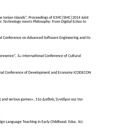
he Ionian Islands”, Proceedings of ICMC|SMC|2014 Joint
c Technology meets Philosophy: From Digital Echos to
al Conference on Advanced Software Engineering and Its
presence”, 3
International Conference of Cultural
rd
onal Conference of Development and Economy ICODECON
ing and serious games», 11o Διεθνές Συνέδριο για την
ign Language Teaching in Early Childhood. Educ. Sci.