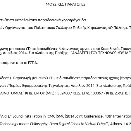
ΜΟΥΣΙΚΕΣ ΠΑΡΑΓΩΓΕΣ
ασωθέντα Κεφαλονίτικα παραδοσιακά χοροτράγουδα
ν Οργάνων και του Πολιτιστικού Συλλόγου Παλικής Κεφαλονιάς «Ο Πάλιος». 
αγωγή μουσικού CD με διασωθέντες βυζαντινούς ύμνους από Κεφαλονιά, Ζάκυν
ς, Απρίλιος 2014. Στο πλαίσιο της Πράξης : "ΑΝΑΔΕΙΞΗ ΤΟΥ ΤΕΧΝΟΛΟΓΙΚΟΥ
δοτούμενο από το ΕΣΠΑ.
κδοση). Παραγωγή μουσικού CD με διασωθέντες παραδοσιακούς ήχους (τραγού
ων / Τομέας Εφαρμοσμένης Τεχνολογίας, Απρίλιος 2014. Στο πλαίσιο της Π
ΟΤΟΜΙΑΣ" ΚΩΔ. ΕΡΓΟΥ (MIS) : 352400 / ΚΩΔ. ΕΓΛΣ : 30367 / ΚΩΔ. ΔΡΑΣΗΣ :
 “ARTE” Sound Installation in ICMC|SMC|2014 Joint
Conference, 40th Internatio
Technology meets Philosophy: From Digital Echos to Virtual Ethos
",
Athens, 14-2