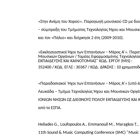
«Στην Ανέμη του Χορού». Παραγωγή μουσικού CD με δι
– σύμπραξη του Τμήματος Τεχνολογίας Ήχου και Μουσικώ
και τον «Πάλιο» και διήρκησε 2 έτη (2009-2010).
«Εκκλησιαστικοί Ήχοι των Επτανήσων – Μέρος Α’». Παρ
Μουσικών Οργάνων / Τομέας Εφαρμοσμένης Τεχνολογία
ΕΚΠΑΙΔΕΥΣΗΣ ΚΑΙ ΚΑΙΝΟΤΟΜΙΑΣ" ΚΩΔ. ΕΡΓΟΥ (MIS) :
352400 / ΚΩΔ. ΕΓΛΣ : 30367 / ΚΩΔ. ΔΡΑΣΗΣ : 10 χρηματο
«Παραδοσιακοί Ήχοι των Επτανήσων – Μέρος Α’» (υπό έ
Λευκάδα – Τμήμα Τεχνολογίας Ήχου και Μουσικών Οργάν
ΙΟΝΙΩΝ ΝΗΣΩΝ ΩΣ ΔΙΕΘΝΟΥΣ ΠΟΛΟΥ ΕΚΠΑΙΔΕΥΣΗΣ ΚΑΙ ΚΑΙΝ
από το ΕΣΠΑ.
Heliades G., Loufopoulos A., Emmanouil M., Maragkos T.,
11th Sound & Music
Computing Conference (SMC) "
Music 