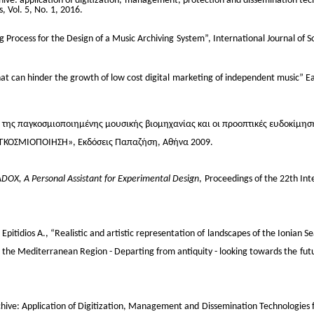
ive: application of digitization,
management, protection and dissemination techn
, Vol. 5, No. 1, 2016.
g Process for the Design of a Music Archiving
System”, International Journal of S
that can hinder the growth of low cost digital
marketing of independent music” Eas
" της παγκοσμιοποιημένης μουσικής βιομηχανίας και οι προοπτικές ευδοκίμηση
ΑΓΚΟΣΜΙΟΠΟΙΗΣΗ», Εκδόσεις Παπαζήση, Αθήνα 2009.
DOX, A Personal Assistant for Experimental Design
,
Proceedings of the 22th Int
itidios A., “Realistic and artistic representation of
landscapes of the Ionian S
in the Mediterranean Region - Departing from antiquity - looking towards the
fut
rchive: Application of Digitization, Management and
Dissemination Technologies f