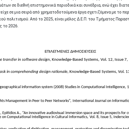
άτων σε διεθνή επιστημονικά περιοδικά και συνέδρια, ενώ έχει διατ
τείχε σε μια σειρά από χρηματοδοτούμενα έργα σχετιζόμενα με το περι
ού πολιτισμού. Από το 2025, είναι μέλος Δ.Ε.Π. του Τμήματος Παρ
ς το 2026.
ΕΠΙΛΕΓΜΕΝΕΣ ΔΗΜΟΣΙΕΥΣΕΙΣ
e transfer in software design
, Knowledge-Based Systems,
Vol. 12, Issue 7
task in comprehending design rationale
, Knowledge-Based
Systems, Vol. 13
e geographical information system (2008) Studies in
Computational Intelligence, 1
 Rights Management in Peer to Peer Networks”,
International Journal on Informati
Epitidios A., “An innovative audiovisual
immersion space and its prospects for 
e on Computational Intelligence in Cultural Informatics,
Vol. 8, Issue 5, Indersci