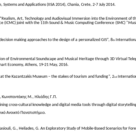
, Systems and Applications (IISA 2014), Chania, Crete, 2-7 July 2014.
 “Realism, Art, Technology and Audiovisual Immersion
into the Environment of t
ce (ICMC) joint with the 11th Sound & Music Computing Conference
(SMC) "
Musi
 decision making approaches to the design of a
personalized GIS”, 8
Internation
th
ation of Environmental Soundscape and Musical
Heritage through 3D Virtual Tele
Smart Economy, Athens, 19-21 May, 2016.
at the Kazantzakis Museum – the stakes of tourism
and funding”, 2
Internati
nd
 Κωνσταντάκης Μ., Ηλιάδης Γ.Π.
ning cross-cultural knowledge and digital media tools
through digital storytell
ικό Ανοικτό Πανεπιστήμιο.
asiouli, G., Heliades, G. An Exploratory Study of
Mobile-Based Scenarios for Fore