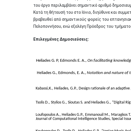
του έργο περιλαμβάνει σημαντικό αριθμό δημοσιευμ
Κατά τη θήτευσή του στο Ιόνιο, διηύθυνε και συμμε
βραβευθεί από σημαντικούς φορείς του επτανησιακ
Πελοποννήσου, ενώ εξελέγη Πρόεδρος του τμήματο
Επιλεγμένες Δημοσιεύσεις:
Heliades
G. P, Edmonds E. A.,
On facilitating knowledg
Heli
ades G., Edmonds, E. A.,
Notation and nature of 
Kabassi,K., Heliades, G.P., Design rationale of an adaptiv
Tsolis D., Stylios G., Sioutas S. and Heliades G., “Digital
Loufopoulos A., Heliades G.P., Emmanouil M., Maragkos T., 
Journal of
Computational Intelligence Studies, Special Issu