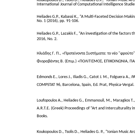
Koukopoulos D., Tsolis D., Heliades G.P., “Ionian Music Arch
International
Journal of Computational Intelligence Studies
Heliades G.P., Kabassi K., “A Multi-Faceted Decision Makin
No. 1 (2016), pp.
91-106.
Heliades G.P., Lazakis F., “An investigation of the factors 
2016, No. 2.
Ηλιάδης Γ. Π., «Προτείνοντα Συστήματα: το νέο "φρούτο
Φιοραβάντες Β. (Επιμ.) «ΠΟΛΙΤΙΣΜΟΣ, ΕΠΙΚΟΙΝΩΝΙΑ, Π
Edmonds E., Lores J., Iliadis G., Catot J. M., Folguera A.,
PA
COMPSTAT 96, Barcelona, Spain,
Ed. Prat, Physica-Vergal.
Loufopoulos A., Heliades G., Emmanouil, M., Maragkos T., Ep
A.R.T.E. (Greek) Proceedings
of “Art and Interculturality 
Books.
Koukopoulos D., Tsolis D., Heliades G. P., “Ionian Music A