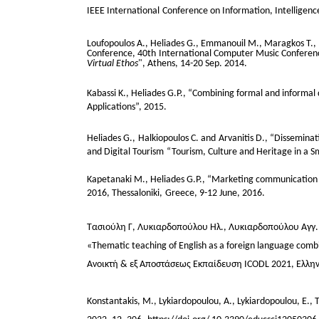
IEEE International
Conference on Information, Intelligence
Loufopoulos A., Heliades G., Emmanouil M., Maragkos T.,
Conference, 40th
International Computer Music Conferen
Virtual Ethos
", Athens, 14-20 Sep. 2014.
Kabassi K., Heliades G.P., “Combining formal and informal
Applications”, 2015.
Heliades G., Halkiopoulos C. and Arvanitis D., “Dissemin
and Digital Tourism
“Tourism, Culture and Heritage in a 
Kapetanaki M., Heliades G.P., “Marketing communication 
2016, Thessaloniki,
Greece, 9-12 June, 2016.
Τασιούλη Γ, Λυκιαρδοπούλου Ηλ., Λυκιαρδοπούλου Αγγ.,
«Thematic teaching of English as a foreign language combi
Ανοικτή & εξ Αποστάσεως Εκπαίδευση ICODL 2021, Ελλην
Konstantakis, M., Lykiardopoulou, A., Lykiardopoulou, E., T