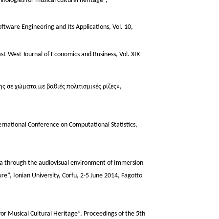
ologies for musical cultural heritage”,
oftware Engineering and Its Applications, Vol. 10,
t-West Journal of Economics and Business, Vol. XIX -
ς σε χώματα με βαθιές πολιτισμικές ρίζες»,
ernational Conference on Computational Statistics,
ea through the audiovisual environment of Immersion
ure”, Ionian University, Corfu, 2-5 June 2014, Fagotto
or Musical Cultural Heritage”, Proceedings of the 5th