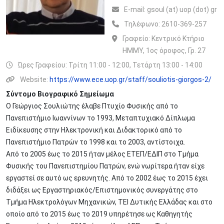
Ε-mail:
gsoul (at) uop (dot) gr
Τηλέφωνο:
2610-369-257
Γραφείο:
Κεντρικό Κτήριο
ΗΜΜΥ, 1ος όροφος, Γρ. 27
Ώρες Γραφείου: Τρίτη 11:00 - 12:00, Τετάρτη 13:00 - 14:00
Website:
https://www.ece.uop.gr/staff/souliotis-giorgos-2/
Σύντομο Βιογραφικό Σημείωμα
Ο Γεώργιος Σουλιώτης έλαβε Πτυχίο Φυσικής από το
Πανεπιστήμιο Ιωαννίνων το 1993, Μεταπτυχιακό Δίπλωμα
Ειδίκευσης στην Ηλεκτρονική και Διδακτορικό από το
Πανεπιστήμιο Πατρών το 1998 και το 2003, αντίστοιχα.
Από το 2005 έως το 2015 ήταν μέλος ΕΤΕΠ/ΕΔΙΠ στο Τμήμα
Φυσικής του Πανεπιστημίου Πατρών, ενώ νωρίτερα ήταν είχε
εργαστεί σε αυτό ως ερευνητής. Από το 2002 έως το 2015 έχει
διδάξει ως Εργαστηριακός/Επιστημονικός συνεργάτης στο
Τμήμα Ηλεκτρολόγων Μηχανικών, ΤΕΙ Δυτικής Ελλάδας και στο
οποίο από το 2015 έως το 2019 υπηρέτησε ως Καθηγητής