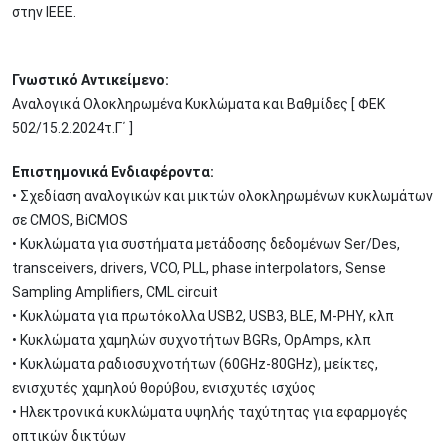
στην ΙΕΕΕ.
Γνωστικό Αντικείμενο:
Αναλογικά Ολοκληρωμένα Κυκλώματα και Βαθμίδες [ ΦΕΚ
502/15.2.2024τ.Γ΄ ]
Επιστημονικά Ενδιαφέροντα:
• Σχεδίαση αναλογικών και μικτών ολοκληρωμένων κυκλωμάτων
σε CMOS, BiCMOS
• Κυκλώματα για συστήματα μετάδοσης δεδομένων Ser/Des,
transceivers, drivers, VCO, PLL, phase interpolators, Sense
Sampling Amplifiers, CML circuit
• Κυκλώματα για πρωτόκολλα USB2, USB3, BLE, M-PHY, κλπ
• Κυκλώματα χαμηλών συχνοτήτων BGRs, OpAmps, κλπ
• Κυκλώματα ραδιοσυχνοτήτων (60GHz-80GHz), μείκτες,
ενισχυτές χαμηλού θορύβου, ενισχυτές ισχύος
• Ηλεκτρονικά κυκλώματα υψηλής ταχύτητας για εφαρμογές
οπτικών δικτύων