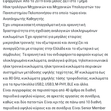
Εφαρμογών. Από το 2019 είναι μέλος ΔΕΠ στο Τμήμα
Ηλεκτρολόγων Μηχανικών και Μηχανικών Υπολογιστών του
Πανεπιστημίου Πελοποννήσου στο οποίο τώρα είναι
Αναπληρωτής Καθηγητής.
Έχει υπερεικοσαετή επαγγελματική και ερευνητική
δραστηριότητα στη σχεδίαση αναλογικών ολοκληρωμένων
κυκλωμάτων. Έχει εργαστεί για μεγάλες εταιρίες
μικροηλεκτρονικής του εξωτερικού και συνεχίζει να
συνεργάζεται με εταιρίες στην Ελλάδα και το εξωτερικό ως
σύμβουλος. Τα ερευνητικά του ενδιαφέροντα αφορούν κυρίως σε
ολοκληρωμένα κυκλώματα, αναλογικά φίλτρα, τηλεπικοινωνιακά
ηλεκτρονικά κυκλώματα, ηλεκτρονικά κυκλώματα σειριακών
συστημάτων μετάδοσης υψηλής ταχύτητας, RF κυκλώματα έως
και 80 GHz, κυκλώματα χαμηλής τάσης τροφοδοσίας, κυκλώματα
για τα πρωτόκολλα USB2, USB3, M-PHY, BLE και άλλα.
Είναι συγγραφέας σε περισσότερα από 40 άρθρα σε διεθνή
περιοδικά υψηλού κύρους, σε αρκετές εργασίες σε συνέδρια,
καθώς και δύο πατεντών. Είναι κριτής σε πάνω από 10 διεθνή
περιοδικά υψηλού κύρους και σε συνέδρια. Είναι Senior Member