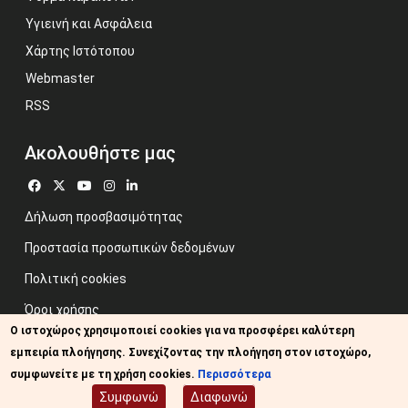
Υγιεινή και Ασφάλεια
Χάρτης Ιστότοπου
Webmaster
RSS
Ακολουθήστε μας
Δήλωση προσβασιμότητας
Προστασία προσωπικών δεδομένων
Πολιτική cookies
Όροι χρήσης
Ο ιστοχώρος χρησιμοποιεί cookies για να προσφέρει καλύτερη
Προηγούμενος ιστότοπος
εμπειρία πλοήγησης. Συνεχίζοντας την πλοήγηση στον ιστοχώρο,
Image credits: Some designed by Freepik
συμφωνείτε με τη χρήση cookies.
Περισσότερα
Συμφωνώ
Διαφωνώ