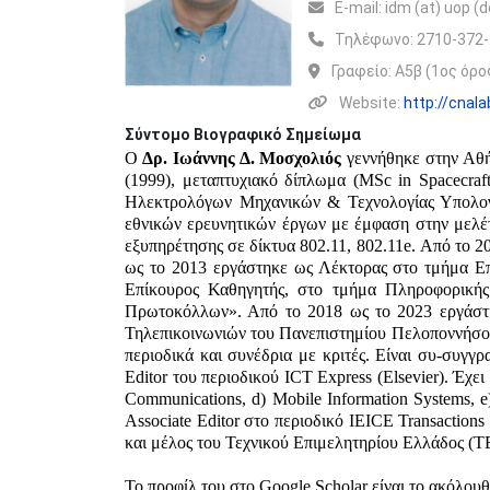
Ε-mail:
idm (at) uop (d
Τηλέφωνο:
2710-372
Γραφείο:
A5β (1ος όρο
Website:
http://cnal
Σύντομο Βιογραφικό Σημείωμα
Ο
Δρ. Ιωάννης Δ. Μοσχολιός
γεννήθηκε στην Αθή
(1999), μεταπτυχιακό δίπλωμα (MSc in Spacecraf
Ηλεκτρολόγων Μηχανικών & Τεχνολογίας Υπολογισ
εθνικών ερευνητικών έργων με έμφαση στην μελέ
εξυπηρέτησης σε δίκτυα 802.11, 802.11e. Από το
ως το 2013 εργάστηκε ως Λέκτορας στο τμήμα Ε
Επίκουρος Καθηγητής, στο τμήμα Πληροφορικής
Πρωτοκόλλων». Από το 2018 ως το 2023 εργάστ
Τηλεπικοινωνιών του Πανεπιστημίου Πελοποννήσου
περιοδικά και συνέδρια με κριτές. Είναι συ-συγγρα
Editor του περιοδικού ICT Express (Elsevier). Έχει
Communications, d) Mobile Information Systems, 
Associate Editor στο περιοδικό IEICE Transactio
και μέλος του Τεχνικού Επιμελητηρίου Ελλάδος (Τ
Το προφίλ του στο Google Scholar είναι το ακόλουθ