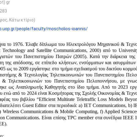
ot) gr
-283
φος, Κάτω κτίριο)
ab.uop.gr/people/faculty/moscholios-ioannis/
να το 1976. Έλαβε δίπλωμα του Ηλεκτρολόγου Μηχανικού & Τεχνο
t Technology and Satellite Communications, 2000) από το Universi
τών του Πανεπιστημίου Πατρών (2005). Κατά την διάρκεια της δ
τη της απόδοσης, σε επίπεδο κλήσεων, ενσύρματων και ασυρμάτων 
 2005 ως το 2009 εργάστηκε στο τμήμα σχεδιασμού του δικτύου κορ
πιστήμης & Τεχνολογίας Τηλεπικοινωνιών του Πανεπιστημίου Πελο
 & Τηλεπικοινωνιών του Πανεπιστημίου Πελοποννήσου, με γνωσ
ηκε ως Αναπληρωτής Καθηγητής στο ίδιο τμήμα. Από το 2023 εργ
 ενώ από το 2024 είναι Κοσμήτορας της Σχολής Οικονομίας & Τεχνολ
φέας του βιβλίου “Efficient Multirate Teletraffic Loss Models Bey
 διατελέσει Guest Editor στα περιοδικά: a) ΙΕΤ Communications, b) I
e) Wireless Communications & Mobile Computing, f) Applied Science
ns on Communications. Είναι επίσης TPC member στα συνέδρια IEEE
ΕΕ).
ο: