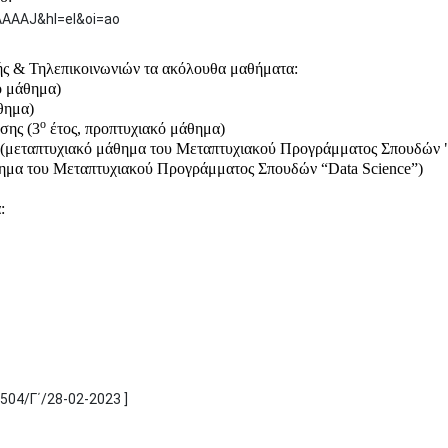
8AAAAJ&hl=el&oi=ao
ής & Τηλεπικοινωνιών τα ακόλουθα μαθήματα:
ό μάθημα)
θημα)
ο
σης (3
έτος, προπτυχιακό μάθημα)
 (μεταπτυχιακό μάθημα του Μεταπτυχιακού Προγράμματος Σπουδών
 μάθημα του Μεταπτυχιακού Προγράμματος Σπουδών “Data Science”)
:
04/Γ΄/28-02-2023 ]