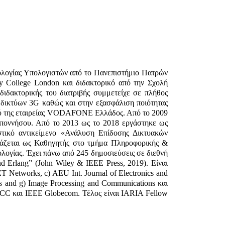
λογίας Υπολογιστών από το Πανεπιστήμιο Πατρών
ty College London και διδακτορικό από την Σχολή
ιδακτορικής του διατριβής συμμετείχε σε πλήθος
δικτύων 3G καθώς και στην εξασφάλιση ποιότητας
μού της εταιρείας VODAFONE Ελλάδος. Από το 2009
ποννήσου. Από το 2013 ως το 2018 εργάστηκε ως
τικό αντικείμενο «Ανάλυση Επίδοσης Δικτυακών
άζεται ως Καθηγητής στο τμήμα Πληροφορικής &
ογίας. Έχει πάνω από 245 δημοσιεύσεις σε διεθνή
ond Erlang” (John Wiley & IEEE Press, 2019). Είναι
ET Networks, c) AEU Int. Journal of Electronics and
s and g) Image Processing and Communications και
 ICC και IEEE Globecom. Τέλος είναι IARIA Fellow