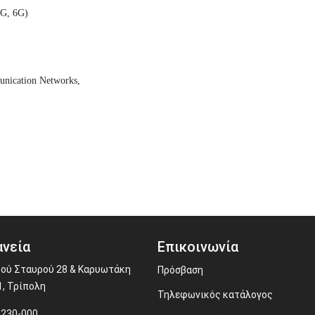
5G, 6G)
unication Networks,
νεία
Επικοινωνία
ού Σταυρού 28 & Καρυωτάκη
Πρόσβαση
1, Τρίπολη
Τηλεφωνικός κατάλογος
-230-000