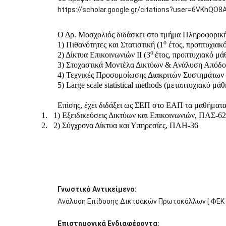
https://scholar.google.gr/citations?user=6VKhQO
Ο Δρ. Μοσχολιός διδάσκει στο τμήμα Πληροφορικ
ο
1) Πιθανότητες και Στατιστική (1
έτος, προπτυχιακ
ο
2) Δίκτυα Επικοινωνιών ΙΙ (3
έτος, προπτυχιακό μά
3) Στοχαστικά Μοντέλα Δικτύων & Ανάλυση Απόδο
4) Τεχνικές Προσομοίωσης Διακριτών Συστημάτων
5) Large scale statistical methods (μεταπτυχιακό
Επίσης, έχει διδάξει ως ΣΕΠ στο ΕΑΠ τα μαθήματα
1) Εξειδικεύσεις Δικτύων και Επικοινωνιών, ΠΛΣ-62
2)
Σύγχρονα Δίκτυα και Υπηρεσίες, ΠΛΗ-36
Γνωστικό Αντικείμενο:
Ανάλυση Επίδοσης Δικτυακών Πρωτοκόλλων [ ΦΕΚ 5
Επιστημονικά Ενδιαφέροντα: