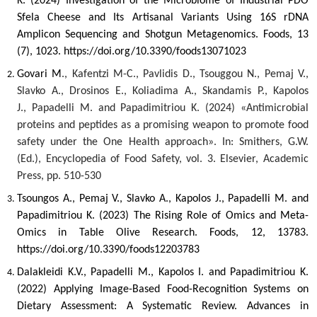
K. (2024) Investigation of the Microbiome of Industrial PDO
Sfela Cheese and Its Artisanal Variants Using 16S rDNA
Amplicon Sequencing and Shotgun Metagenomics. Foods, 13
(7), 1023. https://doi.org/10.3390/foods13071023
Govari Μ
., Kafentzi
Μ
-C., Pavlidis D., Tsouggou N., Pemaj V.,
Slavko A., Drosinos E., Koliadima A., Skandamis P., Kapolos
J.,
Papadelli M.
and Papadimitriou K. (2024) «Antimicrobial
proteins and peptides as a promising weapon to promote food
safety under the One Health approach». In: Smithers, G.W.
(Ed.),
Encyclopedia of Food Safety
, vol. 3. Elsevier, Academic
Press, pp. 510-530
Tsoungos A., Pemaj V., Slavko A., Kapolos J.,
Papadelli M.
and
Papadimitriou K. (2023) The Rising Role of Omics and Meta-
Omics in Table Olive Research. Foods, 12, 13783.
https://doi.org/10.3390/foods12203783
Dalakleidi K.V., Papadelli M., Kapolos I. and Papadimitriou K.
(2022) Applying Image-Based Food-Recognition Systems on
Dietary Assessment: A Systematic Review. Advances in