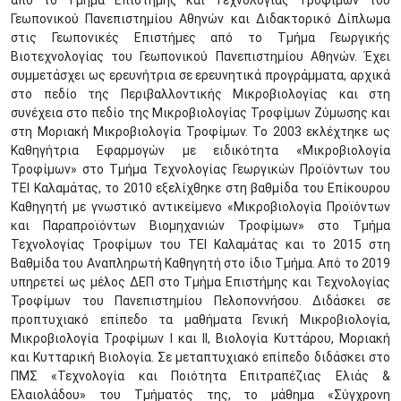
από το Τμήμα Επιστήμης και Τεχνολογίας Τροφίμων του
Γεωπονικού Πανεπιστημίου Αθηνών και Διδακτορικό Δίπλωμα
στις Γεωπονικές Επιστήμες από το Τμήμα Γεωργικής
Βιοτεχνολογίας του Γεωπονικού Πανεπιστημίου Αθηνών. Έχει
συμμετάσχει ως ερευνήτρια σε ερευνητικά προγράμματα, αρχικά
στο πεδίο της Περιβαλλοντικής Μικροβιολογίας και στη
συνέχεια στο πεδίο της Μικροβιολογίας Τροφίμων Ζύμωσης και
στη Μοριακή Μικροβιολογία Τροφίμων. Το 2003 εκλέχτηκε ως
Καθηγήτρια Εφαρμογών με ειδικότητα «Μικροβιολογία
Τροφίμων» στο Τμήμα Τεχνολογίας Γεωργικών Προϊόντων του
ΤΕΙ Καλαμάτας, το 2010 εξελίχθηκε στη βαθμίδα του Επίκουρου
Καθηγητή με γνωστικό αντικείμενο «Μικροβιολογία Προϊόντων
και Παραπροϊόντων Βιομηχανιών Τροφίμων» στο Τμήμα
Τεχνολογίας Τροφίμων του ΤΕΙ Καλαμάτας και το 2015 στη
Βαθμίδα του Αναπληρωτή Καθηγητή στο ίδιο Τμήμα. Από το 2019
υπηρετεί ως μέλος ΔΕΠ στο Τμήμα Επιστήμης και Τεχνολογίας
Τροφίμων του Πανεπιστημίου Πελοποννήσου. Διδάσκει σε
προπτυχιακό επίπεδο τα μαθήματα Γενική Μικροβιολογία,
Μικροβιολογία Τροφίμων Ι και ΙΙ, Βιολογία Κυττάρου, Μοριακή
και Κυτταρική Βιολογία. Σε μεταπτυχιακό επίπεδο διδάσκει στο
ΠΜΣ «Τεχνολογία και Ποιότητα Επιτραπέζιας Ελιάς &
Ελαιολάδου» του Τμήματός της, το μάθημα «Σύγχρονη