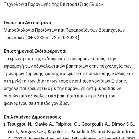
Τεχνολογία Παραγωγής της Επιτραπέζιας Ελιάς».
Γνωστικό Αντικείμενο:
Μικροβιολογία Προϊόντων και Παραπροϊόντων Βιομηχανιών
Τροφίμων [ ΦΕΚ 2826/Γ΄/25-10-2023 ]
Επιστημονικά Ενδιαφέροντα:
Τα ερευνητικά της ενδιαφέροντα αφορούν κυρίως στην
εφαρμογή των οξυγαλακτικών βακτηρίων στην τεχνολογία των
τροφίμων ζύμωσης ζωικής και φυτικής προέλευσης, καθώς και
στη μελέτη των ιδιοτήτων τους σε επίπεδο γονιδίων. Επίσης,
ασχολείται ερευνητικά με την παραγωγή αντιμικροβιακών
ουσιών από οξυγαλακτικά βακτήρια και στη μελέτη του
φαινομένου σε επίπεδο γονιδίων.
Επιλεγμένες Δημοσιεύσεις:
Tsouggou N., Slavko A., Tsipidou O., Georgoulis A., Dimov S.G.,
Yin J., Vorgias C.E., Kapolos J.,
Papadelli M.
and Papadimitriou