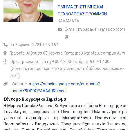
ΤΜΗΜΑ ΕΠΙΣΤΗΜΗΣ ΚΑΙ
ΤΕΧΝΟΛΟΓΙΑΣ ΤΡΟΦΙΜΩΝ
-
ΚΑΛΑΜΑΤΑ
Ε-mail:
m.papadelli (at) uop (dot)
gr
Τηλέφωνο:
27210-45-164
Γραφείο:
Αίθουσα 63, Ισόγειο Κεντρικού Κτηρίου, campus Αντι
Ώρες Γραφείου: Τρίτη 9:00-12:00 Τετάρτη: 9:00-12:00 -
(Συνιστάται πρότερη επικοινωνία με τη διδάσκουσα μέσω e-
mail)
Website:
https://scholar.google.com/citations?
user=X9DD0QYAAAAJ&hl=en
Σύντομο Βιογραφικό Σημείωμα
Η Μαρίνα Παπαδέλλη είναι Καθηγήτρια στο Τμήμα Επιστήμης και
Τεχνολογίας Τροφίμων του Πανεπιστημίου Πελοποννήσου με
γνωστικό αντικείμενο τη Μικροβιολογία Προϊόντων και
Παραπροϊόντων Βιομηχανιών Τροφίμων. Έχει πτυχίο Γεωπονίας