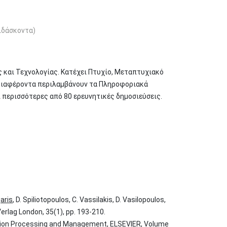
διδάσκοντα)
και Τεχνολογίας. Κατέχει Πτυχίο, Μεταπτυχιακό
νδιαφέροντα περιλαμβάνουν τα Πληροφοριακά
ι περισσότερες από 80 ερευνητικές δημοσιεύσεις.
aris
, D. Spiliotopoulos, C. Vassilakis, D. Vasilopoulos,
erlag London, 35(1), pp. 193-210.
rmation Processing and Management, ELSEVIER, Volume