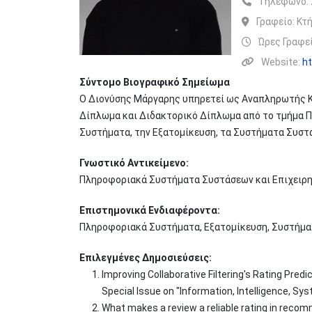
Τηλέφωνο:
Γραφείο:
Κτή
Ώρες Γραφεί
Website:
ht
Σύντομο Βιογραφικό Σημείωμα
Ο Διονύσης Μάργαρης υπηρετεί ως Αναπληρωτής Κ
Δίπλωμα και Διδακτορικό Δίπλωμα από το τμήμα Π
Συστήματα, την Εξατομίκευση, τα Συστήματα Συστάσ
Γνωστικό Αντικείμενο:
Πληροφοριακά Συστήματα Συστάσεων και Επιχειρησ
Επιστημονικά Ενδιαφέροντα:
Πληροφοριακά Συστήματα, Εξατομίκευση, Συστήματ
Επιλεγμένες Δημοσιεύσεις:
Improving Collaborative Filtering's Rating Predi
Special Issue on "Information, Intelligence, Sy
What makes a review a reliable rating in rec