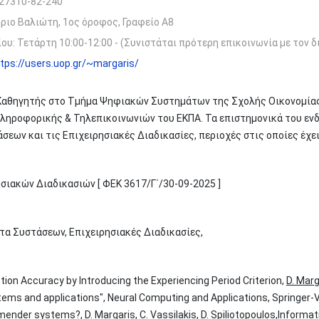
27310-82-240
ριο Βαλιώτη, 1ος όροφος, Γραφείο Α8
ου: Τετάρτη 10:00-12:00 - (Συνιστάται πρότερη επικοινωνία με τον 
tps://users.uop.gr/~margaris/
αθηγητής στο Τμήμα Ψηφιακών Συστημάτων της Σχολής Οικονομίας 
ληροφορικής & Τηλεπικοινωνιών του ΕΚΠΑ. Τα επιστημονικά του ε
εων και τις Επιχειρησιακές Διαδικασίες, περιοχές στις οποίες έχε
ιακών Διαδικασιών [ ΦΕΚ 3617/Γ΄/30-09-2025 ]
α Συστάσεων, Επιχειρησιακές Διαδικασίες,
ction Accuracy by Introducing the Experiencing Period Criterion,
D. Marg
stems and applications", Neural Computing and Applications, Springer-V
ommender systems?,
D. Margaris
, C. Vassilakis, D. Spiliotopoulos,Info