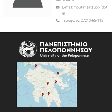
ΚΑΛΑΜΑΤΑ
Ε-mail:
moutafi (at) uop (dot)
gr
Τηλέφωνο:
27210-65-115
Image