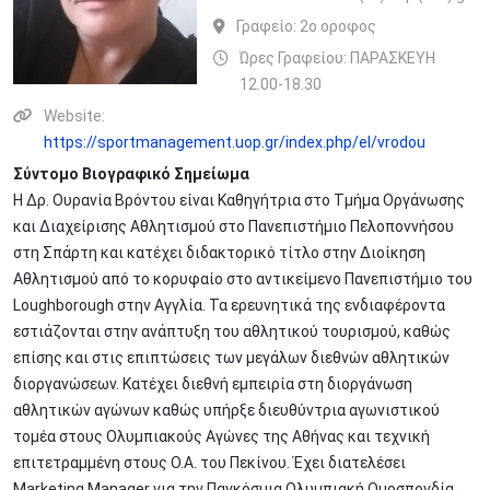
Γραφείο:
2o οροφος
Ώρες Γραφείου: ΠΑΡΑΣΚΕΥΗ
12.00-18.30
Website:
https://sportmanagement.uop.gr/index.php/el/vrodou
Σύντομο Βιογραφικό Σημείωμα
H Δρ. Ουρανία Βρόντου είναι Καθηγήτρια στο Τμήμα Οργάνωσης
και Διαχείρισης Αθλητισμού στο Πανεπιστήμιο Πελοποννήσου
στη Σπάρτη και κατέχει διδακτορικό τίτλο στην Διοίκηση
Αθλητισμού από το κορυφαίο στο αντικείμενο Πανεπιστήμιο του
Loughborough στην Αγγλία. Τα ερευνητικά της ενδιαφέροντα
εστιάζονται στην ανάπτυξη του αθλητικού τουρισμού, καθώς
επίσης και στις επιπτώσεις των μεγάλων διεθνών αθλητικών
διοργανώσεων. Κατέχει διεθνή εμπειρία στη διοργάνωση
αθλητικών αγώνων καθώς υπήρξε διευθύντρια αγωνιστικού
τομέα στους Ολυμπιακούς Αγώνες της Αθήνας και τεχνική
επιτετραμμένη στους Ο.Α. του Πεκίνου. Έχει διατελέσει
Marketing Manager για την Παγκόσμια Ολυμπιακή Ομοσπονδία