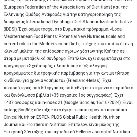
(European Federation of the Associations of Dietitians) και της
Ελληνικής Ομάδας Αναφοράς για την κατηγοριοποίηση της
δυσφαγίας International Dysphagia Diet Standardization Initiative
(IDDSI). Έχει συμμετάσχει στο Ευρωπαϊκό πρόγραμμα: «Local
Mediterranean Food Plants: Potential New Nutraceuticals and
current role in the Mediterranean Diet», στόχος του οποίου ήταν η
κλινική μελέτη της επίδρασης άγριων χόρτων της Κρήτης σε
άτομα με μεταβολικό σύνδρομο. Επιπλέον, έχει συμμετάσχει στο
πρόγραμμα «Σχεδιασμός, υλοποίηση και αξιολόγηση
προγράμματος διατροφικής παρέμβασης για την αντιμετώπιση
κινδύνου για χρόνια νοσήματα» (Friesland-Hellas). Έχει
περισσότερες από 50 εργασίες σε διεθνή επιστημονικά περιοδικά
και ξενόγλωσσα βιβλία (>35 εργασίες 1ος συγγραφέας). Έχει
1437 αναφορές και h-index 21 (Google Scholar, 16/10/2024). Είναι
επίσης βοηθός σύνταξης στα έγκριτα επιστημονικά περιοδικά
Clinical Nutrition ESPEN, PLOS Global Public Health, Nutrition
Journal και Frontiers in Nutrition. Επιπλέον, είναι μέλος της
Επιτροπή Σύνταξης του περιοδικού Hellenic Journal of Nutrition