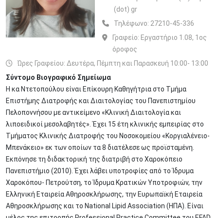
(dot) gr
Τηλέφωνο:
27210-45-336
Γραφείο:
Εργαστήριο 1.08, 1ος
όροφος
Ώρες Γραφείου: Δευτέρα, Πέμπτη και Παρασκευή 10:00- 13:00
Σύντομο Βιογραφικό Σημείωμα
Η κα Ντετοπούλου είναι Επίκουρη Καθηγήτρια στο Τμήμα
Επιστήμης Διατροφής και Διαιτολογίας του Πανεπιστημίου
Πελοποννήσου με αντικείμενο «Κλινική Διαιτολογία και
λιποειδικοί μεσολαβητές». Έχει 15 έτη κλινικής εμπειρίας στο
Τμήματος Κλινικής Διατροφής του Νοσοκομείου «Κοργιαλένειο-
Μπενάκειο» εκ των οποίων τα 8 διατέλεσε ως προϊσταμένη.
Εκπόνησε τη διδακτορική της διατριβή στο Χαροκόπειο
Πανεπιστήμιο (2010). Έχει λάβει υποτροφίες από το Ίδρυμα
Χαροκόπου- Πετρούτση, το Ίδρυμα Κρατικών Υποτροφιών, την
Ελληνική Εταιρεία Αθηροσκλήρωσης, την Ευρωπαϊκή Εταιρεία
Αθηροσκλήρωσης και το National Lipid Association (ΗΠΑ). Είναι
μέλος της επιτροπής Professional Practice Committee του EFAD