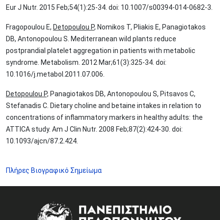
Eur J Nutr. 2015 Feb;54(1):25-34. doi: 10.1007/s00394-014-0682-3.
Fragopoulou E,
Detopoulou P
, Nomikos T, Pliakis E, Panagiotakos
DB, Antonopoulou S. Mediterranean wild plants reduce
postprandial platelet aggregation in patients with metabolic
syndrome. Metabolism. 2012 Mar;61(3):325-34. doi:
10.1016/j.metabol.2011.07.006.
Detopoulou P,
Panagiotakos DB, Antonopoulou S, Pitsavos C,
Stefanadis C. Dietary choline and betaine intakes in relation to
concentrations of inflammatory markers in healthy adults: the
ATTICA study. Am J Clin Nutr. 2008 Feb;87(2):424-30. doi:
10.1093/ajcn/87.2.424.
Πλήρες Βιογραφικό Σημείωμα
Image