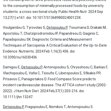
to the consumption of minimally processed foods by university
students: a cross-sectional study. Public Health Nutr. 2024 Sep
13;27(1):e161. doi: 10.1017/S136898002400123X.
Voulgaridou G, Tyrovolas S,
Detopoulou P
, Tsoumana D, Drakaki M,
Apostolou T, Chatziprodromidou IP, Papandreou D, Giaginis C,
Papadopoulou SK. Diagnostic Criteria and Measurement
Techniques of Sarcopenia: A Critical Evaluation of the Up-to-Date
Evidence. Nutrients. 2024 Feb 1;16(3):436. doi:
10.3390/nu16030436.
Damigou E,
Detopoulou P,
Antonopoulou S, Chrysohoou C, Barkas F,
Vlachopoulou E, Vafia C, Tsioufis C, Liberopoulos E, Sfikakis PP,
Pitsavos C, Panagiotakos D. Food Compass Score predicts
incident cardiovascular disease: The ATTICA cohort study (2002-
2022). J Hum Nutr Diet. 2024 Feb;37(1):203-216. doi:
10.1111/jhn.13247.
Detopoulou P
, Fragopoulou E, Nomikos T, Antonopoulou S.