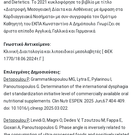
and Dietetics. To 2021 κυκλοφόρησε το βιβλίο με τίτλο
«Διατροφή, Μεσογειακή Δίαιτα και Ασθένειες με έμφαση στα
Καρδιαγγειακά Νοσήματα» με συν-συγγραφέα τον Ομότιμο
Καθηγητή του ΕΚΠΑ Κωνσταντίνο Α Δημόπουλο. Γνωρίζει σε
άριστο επίπεδο Αγγλικά, Γαλλικά και Γερμανικά.
Γνωστικό Αντικείμενο:
Κλινική Διαιτολογία και λιποειδικοί μεσολαβητές [ ΦΕΚ
1770/18.06.2024τ.Γ ]
Επιλεγμένες Δημοσιεύσεις:
Detopoulou P,
Grammatikopoulou MG, Lytra E, Pylarinou I,
Panoutsopoulos G. Determination of the international dysphagia
diet standardization initiative level of commercially available oral
nutritional supplements. Clin Nutr ESPEN. 2025 Jun;67:404-409.
doi: 10.1016/j.clnesp.2025.03.022.
Detopoulou P
, Levidi D, Magni O, Dedes V, Tzoutzou M, Fappa E,
Gioxari A, Panoutsopoulos G. Phase angle is inversely related to
the consumption of ultra-processed foods and positively related