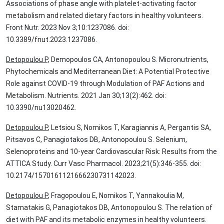
Associations of phase angle with platelet-activating factor
metabolism and related dietary factors in healthy volunteers.
Front Nutr. 2023 Nov 3;10:1237086. doi:
10.3389/fnut.2023.1237086.
Detopoulou P,
Demopoulos CA, Antonopoulou S. Micronutrients,
Phytochemicals and Mediterranean Diet: A Potential Protective
Role against COVID-19 through Modulation of PAF Actions and
Metabolism. Nutrients. 2021 Jan 30;13(2):462. doi:
10.3390/nu13020462.
Detopoulou P
, Letsiou S, Nomikos T, Karagiannis A, Pergantis SA,
Pitsavos C, Panagiotakos DB, Antonopoulou S. Selenium,
Selenoproteins and 10-year Cardiovascular Risk: Results from the
ATTICA Study. Curr Vasc Pharmacol. 2023;21(5):346-355. doi:
10.2174/1570161121666230731142023.
Detopoulou P
, Fragopoulou E, Nomikos T, Yannakoulia M,
Stamatakis G, Panagiotakos DB, Antonopoulou S. The relation of
diet with PAF and its metabolic enzymes in healthy volunteers.