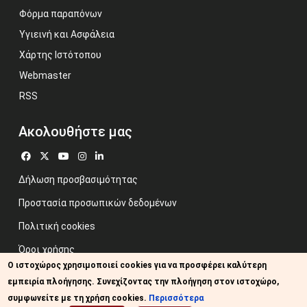
Φόρμα παραπόνων
Υγιεινή και Ασφάλεια
Χάρτης Ιστότοπου
Webmaster
RSS
Ακολουθήστε μας
Δήλωση προσβασιμότητας
Προστασία προσωπικών δεδομένων
Πολιτική cookies
Όροι χρήσης
Ο ιστοχώρος χρησιμοποιεί cookies για να προσφέρει καλύτερη
Προηγούμενος ιστότοπος
εμπειρία πλοήγησης. Συνεχίζοντας την πλοήγηση στον ιστοχώρο,
Image credits: Some designed by Freepik
συμφωνείτε με τη χρήση cookies.
Περισσότερα