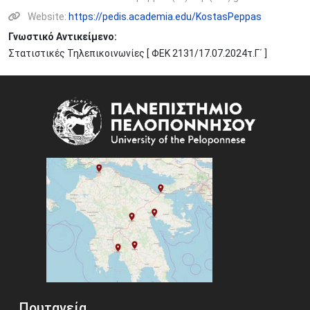
Website:
https://pedis.academia.edu/KostasPeppas
Γνωστικό Αντικείμενο:
Στατιστικές Τηλεπικοινωνίες [ ΦΕΚ 2131/17.07.2024τ.Γ΄ ]
Image
Πρυτανεία