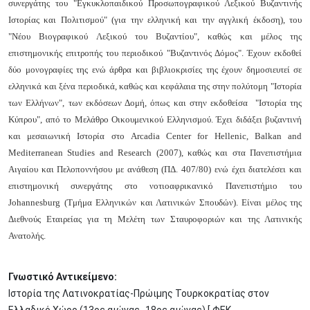
συνεργάτης του "Εγκυκλοπαιδικού Προσωπογραφικού Λεξικού Βυζαντινής
Ιστορίας και Πολιτισμού" (για την ελληνική και την αγγλική έκδοση), του
"Νέου Βιογραφικού Λεξικού του Βυζαντίου", καθώς και μέλος της
επιστημονικής επιτροπής του περιοδικού "Βυζαντινός Δόμος". Έχουν εκδοθεί
δύο μονογραφίες της ενώ άρθρα και βιβλιοκρισίες της έχουν δημοσιευτεί σε
ελληνικά και ξένα περιοδικά, καθώς και κεφάλαια της στην πολύτομη "Ιστορία
των Ελλήνων", των εκδόσεων Δομή, όπως και στην εκδοθείσα "Ιστορία της
Κύπρου", από το Μελάθρο Οικουμενικού Ελληνισμού. Έχει διδάξει βυζαντινή
και μεσαιωνική Ιστορία στο Arcadia Center for Hellenic, Balkan and
Mediterranean Studies and Research (2007), καθώς και στα Πανεπιστήμια
Αιγαίου και Πελοποννήσου με ανάθεση (ΠΔ. 407/80) ενώ έχει διατελέσει και
επιστημονική συνεργάτης στο νοτιοαφρικανικό Πανεπιστήμιο του
Johannesburg (Τμήμα Ελληνικών και Λατινικών Σπουδών). Είναι μέλος της
Διεθνούς Εταιρείας για τη Μελέτη των Σταυροφοριών και της Λατινικής
Ανατολής.
Γνωστικό Αντικείμενο:
Ιστορία της Λατινοκρατίας-Πρώιμης Τουρκοκρατίας στον