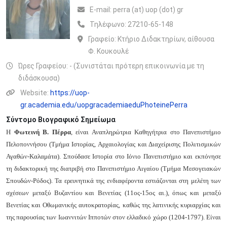
Ε-mail:
perra (at) uop (dot) gr
Τηλέφωνο:
27210-65-148
Γραφείο:
Κτήριο Διδακτηρίων, αίθουσα
Φ. Κουκουλέ
Ώρες Γραφείου: - (Συνιστάται πρότερη επικοινωνία με τη
διδάσκουσα)
Website:
https://uop-
gr.academia.edu/uopgracademiaeduPhoteinePerra
Σύντομο Βιογραφικό Σημείωμα
Η
Φωτεινή Β. Πέρρα
, είναι Αναπληρώτρια Καθηγήτρια στο Πανεπιστήμιο
Πελοποννήσου (Τμήμα Ιστορίας, Αρχαιολογίας και Διαχείρισης Πολιτισμικών
Αγαθών-Καλαμάτα). Σπούδασε Ιστορία στο Ιόνιο Πανεπιστήμιο και εκπόνησε
τη διδακτορική της διατριβή στο Πανεπιστήμιο Αιγαίου (Τμήμα Μεσογειακών
Σπουδών-Ρόδος). Τα ερευνητικά της ενδιαφέροντα εστιάζονται στη μελέτη των
σχέσεων μεταξύ Βυζαντίου και Βενετίας (11ος-15ος αι.), όπως και μεταξύ
Βενετίας και Οθωμανικής αυτοκρατορίας, καθώς της λατινικής κυριαρχίας και
της παρουσίας των Ιωαννιτών Ιπποτών στον ελλαδικό χώρο (1204-1797). Είναι