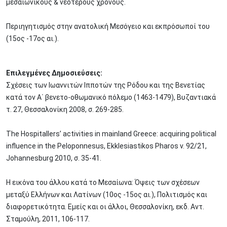
μεσαιωνικούς & νεότερους χρόνους.
Περιηγητισμός στην ανατολική Μεσόγειο και εκπρόσωποί του
(15ος -17ος αι.).
Επιλεγμένες Δημοσιεύσεις:
Σχέσεις των Ιωαννιτών Ιπποτών της Ρόδου και της Βενετίας
κατά τον Α΄ βενετο-οθωμανικό πόλεμο (1463-1479), Βυζαντιακά
τ. 27, Θεσσαλονίκη 2008, σ. 269-285.
The Hospitallers’ activities in mainland Greece: acquiring political
influence in the Peloponnesus, Ekklesiastikos Pharos v. 92/21,
Johannesburg 2010, σ. 35-41.
Η εικόνα του άλλου κατά το Μεσαίωνα: Όψεις των σχέσεων
μεταξύ Ελλήνων και Λατίνων (10ος -15ος αι.), Πολιτισμός και
διαφορετικότητα. Εμείς και οι άλλοι, Θεσσαλονίκη, εκδ. Αντ.
Σταμούλη, 2011, 106-117.