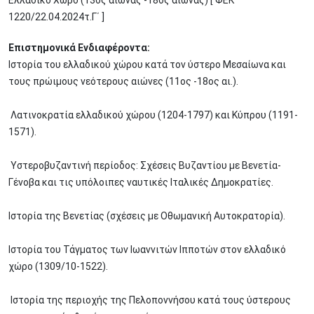
Ελλαδικό Χώρο (13ος αιώνας -18ος αιώνας) [ ΦΕΚ
1220/22.04.2024τ.Γ΄ ]
Επιστημονικά Ενδιαφέροντα:
Ιστορία του ελλαδικού χώρου κατά τον ύστερο Μεσαίωνα και
τους πρώιμους νεότερους αιώνες (11ος -18ος αι.).
Λατινοκρατία ελλαδικού χώρου (1204-1797) και Κύπρου (1191-
1571).
Υστεροβυζαντινή περίοδος: Σχέσεις Βυζαντίου με Βενετία-
Γένοβα και τις υπόλοιπες ναυτικές Ιταλικές Δημοκρατίες.
Ιστορία της Βενετίας (σχέσεις με Οθωμανική Αυτοκρατορία).
Ιστορία του Τάγματος των Ιωαννιτών Ιπποτών στον ελλαδικό
χώρο (1309/10-1522).
Ιστορία της περιοχής της Πελοποννήσου κατά τους ύστερους