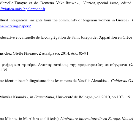
e de Marcelle Tinayre et de Demetra Vaka-Brown»,
Viatica,
special issue, edited 
://viatica.univ-bpclermont.fr
ultural integration: insights from the community of Nigerian women in Greece»,
ns/working-papers/
ducative et culturelle de la congrégation de Saint Joseph de l’Apparition en Grèce
ins chez Gisèle Pineau»,
Διακείμενα
, 2014, σελ. 85-91.
κή μνήμη και τραύμα. Αναπαραστάσεις της τρομοκρατίας σε σύγχρονα ελ
-135.
e identitaire et bilinguisme dans les romans de Vassilis Alexakis»,
Cahier du G.
e Mimika Kranaki», in
Francofonia,
Université de Bologne, vol. 2010, pp.107-119.
nora Miano
» in M. Alfaro et alii (eds.),
Littérature interculturelle en Europe. Nouvel