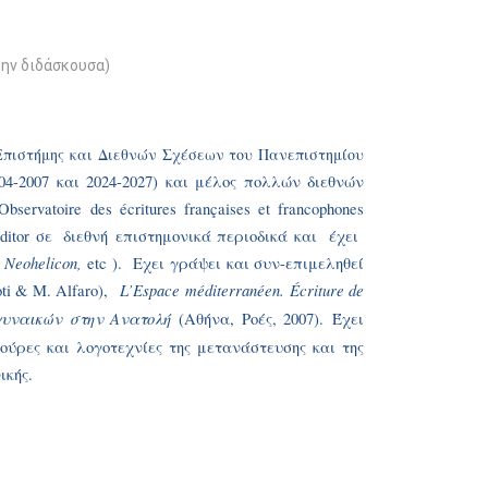
την διδάσκουσα)
Επιστήμης και Διεθνών Σχέσεων του Πανεπιστημίου
004-2007 και 2024-2027) και μέλος πολλών διεθνών
bservatoire des écritures françaises et francophones
ditor
σε
διεθνή
επιστημονικά περιοδικά
και
έχει
Νeohelicon,
etc ).
Εχει γράψει και συν-επιμεληθεί
L
’
Espace
m
é
diterran
é
en
.
É
criture de
ioti & M. Alfaro),
γυναικών στην Ανατολή
(Αθήνα, Ροές, 2007).
Έχει
ούρες και λογοτεχνίες της μετανάστευσης και της
ικής.