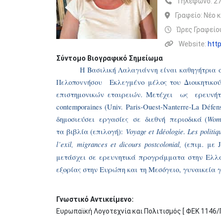
Τηλέφωνο:
27
Γραφείο:
Nέο κ
Ώρες Γραφείου
Website:
http
Σύντομο Βιογραφικό Σημείωμα
Η Βασιλική Λαλαγιάννη είναι καθηγήτρια σ
Πελοποννήσου
Εκλεγμένο μέλος του Διοικητικ
επιστημονικών εταιρειών. Μετέχει
ως
ερευνή
contemporaines (Univ. Paris-Ouest-Nanterre-La Défe
Wome
δημοσιεύσει
εργασίες
σε
διεθνή
περιοδικά
(
Voyage et Idéologie. Les politiq
τα βιβλία (επιλογή):
l’exil, migrances et dicours postcolonial,
(
επιμ
.
με
J
μετάσχει σε ερευνητικά προγράμματα στην Ελλά
εξορίας στην Ευρώπη και τη Μεσόγειο, γυναικεία γ
Γνωστικό Αντικείμενο:
Ευρωπαϊκή Λογοτεχνία και Πολιτισμός [ ΦΕΚ 1146/Γ