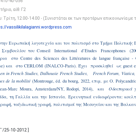
410-40-056
τήριο, αίθ. Γ2
: Tρίτη, 12.00-14.00 - (Συνιστάται εκ των προτέρων επικοινωνία με 
s://vassilikilalagianni.wordpress.com
την Eυρωπαïκή λογοτεχνία και τον πολιτισμό στο Τμήμα Πολιτικής 
ού Συμβουλίου του
Conseil
International
d
’
Etudes
Francophones
(2
τρια
στο
Centre des Sciences des Littératures de langue française - O
nse)
και
στο
CERLOM (INALCO-Paris). Έ
χει
προσκληθεί
ως
guest e
n in French Studies, Dalhousie French Studies, French Forum, Viatica,
ues de la mobilité
(Montrouge, éd. du bourg, 2022, επιμ. με Ο. Polycandr
Οδοιπορικά 
ean-Marc Moura, Amsterdam/NY, Rodopi, 2014),
και
δα, τη Γαλλία και την Ισπανία.
Ερευνητικά ενδιαφέροντα: κουλτ
ραφή, ταξιδιωτική γραφή, πολιτισμοί της Μεσογείου και της Βαλκαν
΄/25-10-2012 ]