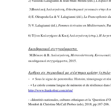
2) Vassiliki Lalagianni & Jean-Marc Moura (eds.),
L’Espace m
3
)
Βασιλική Λαλαγιάννη,
Οδοιπορικά γυναικών στην Αν
4)
E. Oktapoda-Lu & V. Lalagianni (éd.),
La Francophonie dan
5) V. Lalagianni (éd.),
Femmes écrivains en Méditerranée
, Pa
6) Τζίνα Καλογήρου & Κική Λαλαγιάννη (επιμ.),
Η Λογοτ
Aκαδημαικά συγγράμματα
Μ.Βέικου & Β. Λαλαγιάννη,
Μετανάστευση. Κοινωνικές 
ακαδημαικά συγγράμματα, 2015.
Aρθρα σε περιοδικά με σύστημα κρίσης (επιλο
- «
Sous le signe de perestroïka: Histoire, témoignage et ré
«
-
Le créole comme langue de mémoire et de résilience dans 
http://www.frankofoni.com.tr/en/
-
«Identités nationales, cultures ethniques et la ‘Question d’O
Monfort & Christine McCall Probes (eds), 2018, pp.187-206.