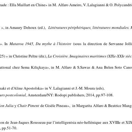
omade : Ella Maillart en Chine» in M. Alfaro Ameiro, V. Lalagianni & O. Polycandrio
n », in Amaury Dehoux (ed.),
Littératures périphériques, littératures mondiales
i». In
Mataroa 1945, Du mythe à l'histoire
(sous la direction de Servanne Joll
5) » in Christine Peltre (dir.),
La Croisière. Imaginaires maritimes (XIXe-XXIe sièc
ansnational chez Sema Kiliçkaya», in M. Alfaro & S.Sawas & Ana Belen Soto Cano
aki et d’Aline Apostolska» in V. Lalagianni et J.-M. Moura (eds),
ours postcolonial,
Amsterdam/NY: Rodopi publishers, 2014, pp.97-108.
lon Julia
y
Chair Piment
de Gisèle Pineau», in Margarita Alfaro & Beatrice Manga
ion de Jean-Jaques Rousseau par l’intelligentsia néo-hellénique aux XVIIIe et XIX
, pp.51-70.