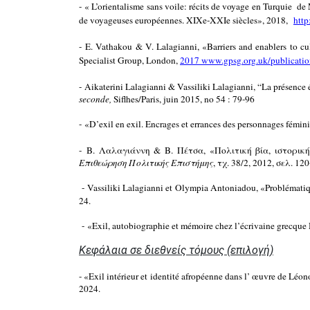
-
« L’orientalisme sans voile: récits de voyage en Turqui
de voyageuses européennes. XIXe-XXIe siècles», 2018,
http
-
E. Vathakou & V. Lalagianni, «Barriers and enablers to c
Specialist Group, London,
2017 www.gpsg.org.uk/publicatio
-
Aikaterini Lalagianni & Vassiliki Lalagianni, “La présence é
seconde,
Siflhes/Paris, juin 2015, no 54 : 79-96
-
«D’exil en exil. Encrages et errances des personnages fémin
-
Β. Λαλαγιάννη & Β. Πέτσα, «Πολιτική βία, ιστορι
Επιθεώρηση
Πολιτικής Επιστήμης
,
τχ. 38/2, 2012,
σελ. 120
-
Vassiliki Lalagianni et Olympia Antoniadou, «Problématiqu
24.
-
«Exil, autobiographie et mémoire chez l’écrivaine grecqu
Kεφάλαια σε διεθνείς τόμους (επιλογή)
- «
Exil intérieur et identité afropéenne dans l’ œuvre de Léo
2024.