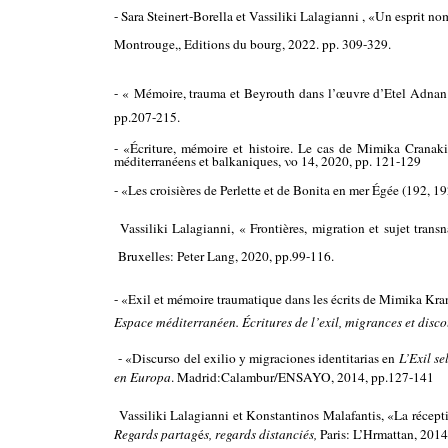
- Sara Steinert-Borella et Vassiliki Lalagianni , «Un esprit n
Montrouge,, Editions du bourg, 2022. pp. 309-329.
- « Mémoire, trauma et Beyrouth dans l’œuvre d’Etel Adna
pp.207-215.
- «Écriture, mémoire et histoire. Le cas de Mimika Cranak
méditerranéens et balkaniques, νο 14, 2020, pp. 121-129
- «Les croisières de Perlette et de Bonita en mer Égée (192, 192
Vassiliki Lalagianni, « Frontières, migration et sujet tr
Bruxelles: Peter Lang, 2020, pp.99-116.
- «Exil et mémoire traumatique dans les écrits de Mimika Kran
Espace méditerranéen. Écritures de l’exil, migrances et disc
- «Discurso del exilio y migraciones identitarias en
L’Exil se
en Europa
. Madrid:Calambur/ENSAYO, 2014, pp.127-141
Vassiliki Lalagianni et Konstantinos Malafantis, «La récept
Regards partag
é
s, regards distanciés,
Paris: L’Hrmattan, 2014