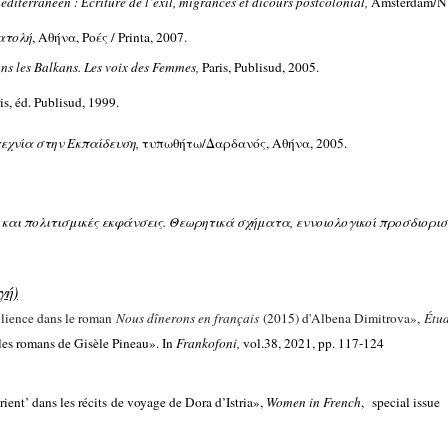
éditerranéen :
criture de l’exil, migrances et dicours postcolonial,
Amsterdam/N
É
ατολή
, Αθήνα, Ροές / Printa, 2007.
s les Balkans.
Les voix des Femmes,
Paris, Publisud, 2005.
ris, éd. Publisud, 1999.
εχνία στην
Εκπαίδευση,
τυπωθήτω/Δαρδανός,
Αθήνα, 2005.
και πολιτισμικές εκφάνσεις. Θεωρητικά σχήματα, εννοιoλογικοί προσδιορισ
γή)
silience dans le roman
Nous dînerons en français
(2015) d'Albena Dimitrova»,
Étu
les romans de Gisèle Pineau». Ιn
Frankofoni,
vol.38, 2021, pp. 117-124
rient’ dans les récits de voyage de Dora d’Istria»,
Women in French
, special issu