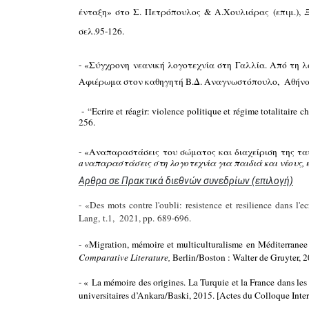
ένταξη»
στο Σ. Πετρόπουλος & Α.Χουλιάρας (επιμ.),
Ξ
σελ.95-126.
- «Σύγχρονη νεανική λογοτεχνία στη Γαλλία. Από τη λο
Αφιέρωμα στον καθηγητή Β.Δ. Αναγνωστόπουλο, Αθήνα: 
-
“Ecrire et réagir: violence politique et régime totalitaire c
256.
- «Αναπαραστάσεις του σώματος και διαχείριση της ταυ
aναπαραστάσεις
στη λογοτεχνία για παιδιά και νέους,
Αρθρα σε Πρακτικά διεθνών συνεδρίων (επιλογή)
- «Des mots contre l'oubli: resistence et resilience dans l
Lang, t.1, 2021, pp.
689-696.
- «Μigration, mémoire et multiculturalisme en Méditerranee :
Comparative Literature,
Berlin/Boston : Walter de Gruyter, 
- « La mémoire des origines. La Turquie et la France dans l
universitaires d’Ankara/Baski, 2015. [Actes du Colloque Int