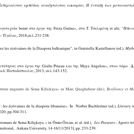
επερνώντας εμπόδια, αναζητώντας ευκαιρίες. Η ένταξη των μεταναστών
γοτεχνία beure στο έργο της Feiza Guène», στο Τ. Τσιλιμένη
et alii
, “Ηδον
Τζιόλας, 2018,σελ.231-238.
hez les écrivaines de la Diaspora balkanique”, in Gratsiella Kastellanou (ed.),
Myth
τότητας στο έργο της Gisèle Pineau και της Maya Angelou», στον τόμο Δ.
εκδ.
Παπαδόπουλος, 2013,
σελ.143-152.
'ecriture migrante de Sema Kilickaya» in Marc Quaghebeur (dir.),
Resilience et M
 les écrivaines de la diaspora libanaise». In Norber Bachleitner (ed.),
Literary 
2020, pp.304-311.
es romans de Sema Kiliçkaya » in
Ömer Özcan,
et al. (éd.),
Les Passeurs : Agents int
ernational, Ankara
University, 14-16/11/2013], pp. 233-239.