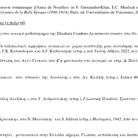
’œuvre romanesque d’Anna de Noailles» in F. Grenaudier-Klijn, E.C. Muelsch e
crivaines de la Belle Époque (1890-1914),
Paris: éd. Universitaires de Vincennes, 2
α (επιλογή)
α στο νεανικό μυθιστόρημα της Elisabetz Combres
La mémoire trouée
» στο
Οι 
. Οι ταξιδιωτικές αφηγήσεις γυναικών ως χώροι ανάπτυξης μιας συνείδησης τ
 Γ.Κ. Κατσαδώρος και Α.Γ. Καπανιάρης (επιμ.), εκδ. Γκόνη, Αθήνα, 2022, σελ
ερίπτωση του Αλέν Γλυκού» στο
Κ’η φαντασία στο λογισμό
, σε επιμ. Δ. Πο
αικών στις αποικίες της Ανατολής.» στο: Αν. Κλάψης (επιμ.),
Ειδικά Θ
σίλη Αλεξάκη » στο Γ. Ανδρουλάκης (επιμ.),
Γλωσσική Παιδεία. Τριάντα 
 Κρανάκη», στο
Ν. Μανιτάκης και S. Jollivet (επιμ.).
Ματαρόα, 1945. Από τον
ότητες μεταναστών στην Ελλάδα σήμερα. Γλώσσα, εκπαίδευση και διαπολ