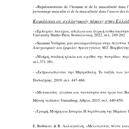
- «Représentations de l’homme et de la masculinité dans l
personnage masculin et de la masculinité dans l’œuvre des é
Κεφάλαια σε συλλογικούς τόμους στην Ελλάδ
- «Εμπειρίες πολέμου, απώλεια και ψυχική ανθεκτικότητ
University Studio Press, θεσσαλονικη, 2022, σελ. 249-262.
- «Suzanne Voilquin, μία σαινσιμονίστρια στην Αίγυπτο
Λαογραφικές και έμφυλες προσεγγίσεις,
Μ.Γ. Βαρβούνης,
- «Μνήμη, παιδική ηλικία και ο μύθος της πατρίδας: π
σελ.371-381.
- «
Εκπροσωπώντας
την Μητρόπολη. To ταξίδι των γυν
Παπαζήσης, 2019, σελ. 447-466
.
- «Μετοικεσία, γλώσσα και ταυτότητα στο έργο του Βα
Μήτση,
εκδόσεις Gutenberg, Αθήνα, 2015,
σελ. 440-450.
- «Γραφή, Μνήμη και Ιστορία. Η περίπτωση της Μιμίκας
Ε. Βαθάκου & Β. Λαλαγιάννη, «Μελετώντας πέντε κοιν