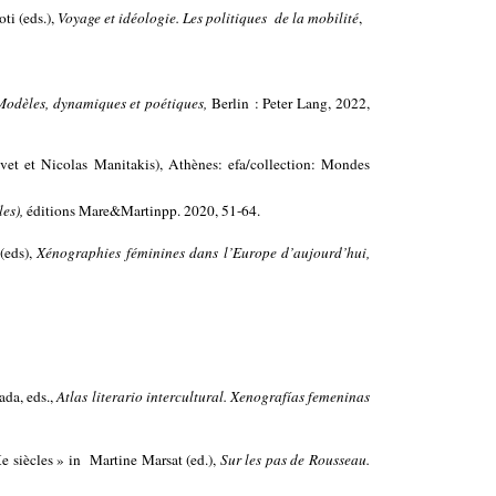
ti (eds.),
Voyage et idéologie. Les politiques de la mobilité
,
. Modèles, dynamiques et poétiques,
Berlin : Peter Lang, 2022,
ivet et Nicolas Manitakis), Athènes: efa/collection: Mondes
les),
éditions Mare&Martinpp. 2020, 51-64.
(eds),
Xénographies féminines dans l’Europe d’aujourd’hui,
da, eds.,
Atlas literario intercultural. Xenografías femeninas
e siècles » in Martine Marsat (ed.),
Sur les pas de Rousseau.