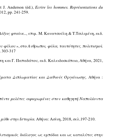
t J. Andersοn (éd.),
Ecrire les hommes. Représentations du
012, pp.
241-259.
Λέξεις φταίνε...,
επιμ. Μ. Κανατσούλη & Τ.Τσιλιμένη, εκδ.
ου φύλου », στο
Ανθρωποι, φύλα, ταυτότητες, πολιτισμοί.
. 303-317
λίτη και Γ. Παπαδάτου, εκδ. Καλειδοσκόπειο, Αθήνα, 2021,
έματα Διπλωματίας και Διεθνούς Οργάνωσης,
Αθήνα :
πέντε μελέτες αφιερωμένες στον καθηγητή Ναπολέοντα
 μύθο στην Ιστορία.
Αθήνα: Ασίνη, 2018, σελ.197-210.
ιτισμικός διάλογος ως εμπόδια και ως καταλύτες στην