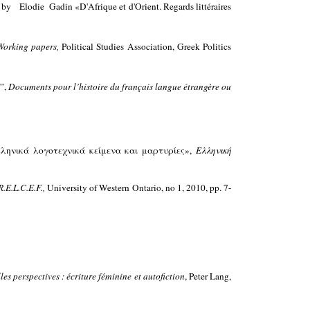
by Elodie Gadin «D'Afrique et d'Orient. Regards littéraires
Working papers,
Political Studies Association, Greek Politics
 ”,
Documents pour l’histoire du français langue étrangère ou
ληνικά λογοτεχνικά κείμενα και μαρτυρίες»,
Ελληνική
R.E.L.C.E.F
.,
University of Western Ontario, no 1,
2010
, pp. 7-
les perspectives : écriture féminine et autofiction
, Peter Lang,