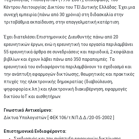
Κέντρου Λειτουργίας Δικτύου του TEI Δυτικής Ελλάδας. Έχει μια
συνεχή εμπειρία (πάνω από 30 χρόνια) στη διδασκαλία στην
τριτοβάθμια εκπαίδευση, στην επαγγελματική κατάρτιση.
Έχει διατελέσει Επιστημονικός Διευθυντής πάνω από 20
ερευνητικών έργων, ενώ η ερευνητική του εργασία περιλαμβάνει
55 ερευνητικά άρθρα σε συνεδριάσεις και περιοδικά, 2 κεφάλαια
βιβλίων και έχουν λάβει πάνω από 350 παραπομπές. Τα
ερευνητικά του ενδιαφέροντα περιλαμβάνουν το σχεδιασμό και
την ανάπτυξη εφαρμογών δικτύωσης, θεωρητικές και πρακτικές
πτυχές της ηλεκτρονικής δημοκρατίας (διαβούλευση,
ψηφοφορία κ.λπ.) και ηλεκτρονική διακυβέρνηση, εφαρμογές
δικτύου IoT και αισθητήρων.
Γνωστικό Αντικείμενο:
Δίκτυα Υπολογιστών [ ΦΕΚ 106/τ.Ν.Π.Δ.Δ./20-05-2002 ]
Επιστημονικά Ενδιαφέροντα:
Σχεδιασμός και την ανάπτυξη εφαρμογών δικτύωσης,