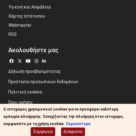
Υγιεινή και Ασφάλεια
Χάρτης Ιστότοπου
Webmaster
RSS
Ακολουθήστε μας
Δήλωση προσβασιμότητας
Προστασία προσωπικών δεδομένων
Πολιτική cookies
Όροι χρήσης
Ο ιστοχώρος χρησιμοποιεί cookies για να προσφέρει καλύτερη
Προηγούμενος ιστότοπος
εμπειρία πλοήγησης. Συνεχίζοντας την πλοήγηση στον ιστοχώρο,
Image credits: Some designed by Freepik
συμφωνείτε με τη χρήση cookies.
Περισσότερα
Συμφωνώ
Διαφωνώ