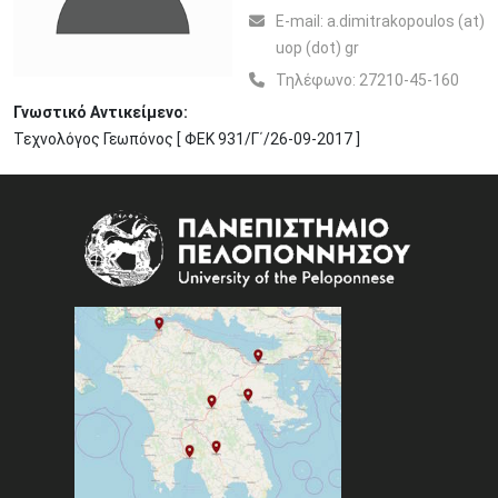
Ε-mail:
a.dimitrakopoulos (at)
uop (dot) gr
Τηλέφωνο:
27210-45-160
Γνωστικό Αντικείμενο:
Τεχνολόγος Γεωπόνος [ ΦΕΚ 931/Γ΄/26-09-2017 ]
Image