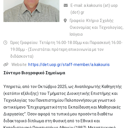
Ε-mail:
a.kakouris (at) uop
(dot) gr
Γραφείο:
Κτήριο Σχολής
Οικονομίας και Τεχνολογίας,
Ισόγειο
Ώρες Γραφείου: Τετάρτη 16.00-18.00μμ και Παρασκευή 16.00-
19.00μμ - (Συνιστάται πρότερη επικοινωνία με τον
διδάσκοντα)
Website:
https://det.uop.gr/staff-member/a.kakouris
Σύντομο Βιογραφικό Σημείωμα
Υπηρετώ, από τον Οκτώβριο 2025, ως Αναπληρωτής Καθηγητής
(κατόπιν εξέλιξης) του Τμήματος Διοικητικής Επιστήμης και
Τεχνολογίας του Πανεπιστημίου Πελοποννήσου με γνωστικό
αντικείμενο “Επιχειρηματικότητα: Εκπαίδευση και Μαθησιακές
Διεργασίες”. Όσον αφορά τα τυπικά μου προσόντα διαθέτω
διδακτορικό δίπλωμα στη Φυσική από το Εθνικό και
Καποδιστριακό Πανεπιστήμιο Αθηνών (1997), Μεταπτυχιακό