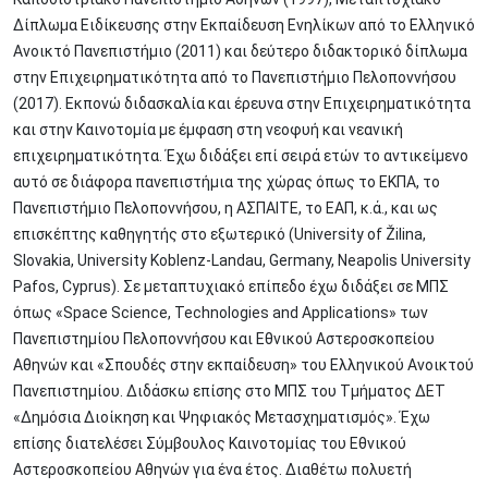
Δίπλωμα Ειδίκευσης στην Εκπαίδευση Ενηλίκων από το Ελληνικό
Ανοικτό Πανεπιστήμιο (2011) και δεύτερο διδακτορικό δίπλωμα
στην Επιχειρηματικότητα από το Πανεπιστήμιο Πελοποννήσου
(2017). Εκπονώ διδασκαλία και έρευνα στην Επιχειρηματικότητα
και στην Καινοτομία με έμφαση στη νεοφυή και νεανική
επιχειρηματικότητα. Έχω διδάξει επί σειρά ετών το αντικείμενο
αυτό σε διάφορα πανεπιστήμια της χώρας όπως το ΕΚΠΑ, το
Πανεπιστήμιο Πελοποννήσου, η ΑΣΠΑΙΤΕ, το ΕΑΠ, κ.ά., και ως
επισκέπτης καθηγητής στο εξωτερικό (University of Žilina,
Slovakia, University Koblenz-Landau, Germany, Neapolis University
Pafos, Cyprus). Σε μεταπτυχιακό επίπεδο έχω διδάξει σε ΜΠΣ
όπως «Space Science, Technologies and Applications» των
Πανεπιστημίου Πελοποννήσου και Εθνικού Αστεροσκοπείου
Αθηνών και «Σπουδές στην εκπαίδευση» του Ελληνικού Ανοικτού
Πανεπιστημίου. Διδάσκω επίσης στο ΜΠΣ του Τμήματος ΔΕΤ
«Δημόσια Διοίκηση και Ψηφιακός Μετασχηματισμός». Έχω
επίσης διατελέσει Σύμβουλος Καινοτομίας του Εθνικού
Αστεροσκοπείου Αθηνών για ένα έτος. Διαθέτω πολυετή