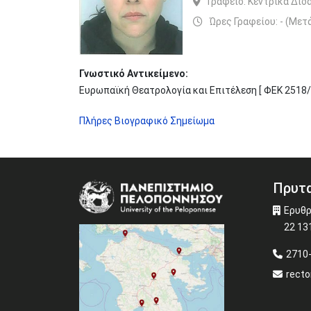
Γραφείο:
Κεντρικά Διδ
Ώρες Γραφείου: - (Μετ
Γνωστικό Αντικείμενο:
Ευρωπαϊκή Θεατρολογία και Επιτέλεση [ ΦΕΚ 2518/
Πλήρες Βιογραφικό Σημείωμα
Πρυτα
Image
Ερυθρ
22 13
2710
recto