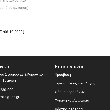
ακτήρια Ναύπλιο
ά από συνεννόηση)
Γ΄/06-10-2022 ]
νεία
Επικοινωνία
ού Σταυρού 28 & Καρυωτάκη
Πρόσβαση
1, Τρίπολη
Τηλεφωνικός κατάλογος
-230-000
Φόρμα παραπόνων
rate@uop.gr
Υγιεινή και Ασφάλεια
Χάρτης Ιστότοπου