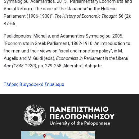
Syrmaloglou, Adamantios. 2015. “Parliamentary Economists and
Social Reform: The case of the ‘Japanese’ in the Hellenic
Parliament (1906-1908)”,
The History of Economic Thought
, 56 (2):
47-66.
Psalidopoulos, Michalis, and Adamantios Syrmaloglou. 2005.
“Economists in Greek Parliament, 1862-1910: An introduction to
the men and their views on fiscal and monetary policy”, in M.
Augello and M. Guidi (eds),
Economists in Parliament in the Liberal
Age (1848-1920)
, pp. 229-258. Aldershot: Ashgate.
Πλήρες Βιογραφικό Σημείωμα
Image