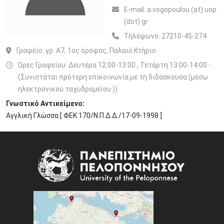
Ε-mail:
a.vogopoulou (at) uop
(dot) gr
Τηλέφωνο:
27210-45-274
Γραφείο:
γρ. A7, 1ος όροφος, Παλαιό Κτήριο
Ώρες Γραφείου: Δευτέρα 12:00-13:00 , Τετάρτη 13:00-14:00 -
(Συνιστάται πρότερη επικοινωνία με τη διδάσκουσα (μέσω
ηλεκτρονικού ταχυδρομείου ))
Γνωστικό Αντικείμενο:
Αγγλική Γλώσσα [ ΦΕΚ 170/Ν.Π.Δ.Δ./17-09-1998 ]
Image