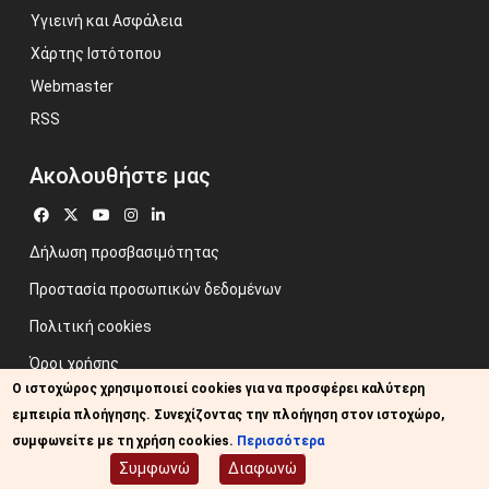
Υγιεινή και Ασφάλεια
Χάρτης Ιστότοπου
Webmaster
RSS
Ακολουθήστε μας
Δήλωση προσβασιμότητας
Προστασία προσωπικών δεδομένων
Πολιτική cookies
Όροι χρήσης
Ο ιστοχώρος χρησιμοποιεί cookies για να προσφέρει καλύτερη
Προηγούμενος ιστότοπος
εμπειρία πλοήγησης. Συνεχίζοντας την πλοήγηση στον ιστοχώρο,
Image credits: Some designed by Freepik
συμφωνείτε με τη χρήση cookies.
Περισσότερα
Συμφωνώ
Διαφωνώ