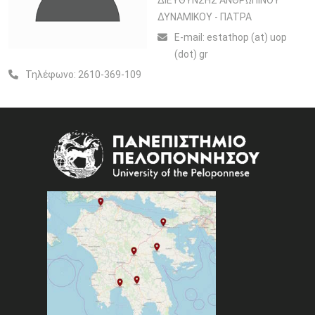
ΔΙΕΥΘΥΝΣΗΣ ΑΝΘΡΩΠΙΝΟΥ
ΔΥΝΑΜΙΚΟΥ - ΠΑΤΡΑ
Ε-mail:
estathop (at) uop
(dot) gr
Τηλέφωνο:
2610-369-109
Image