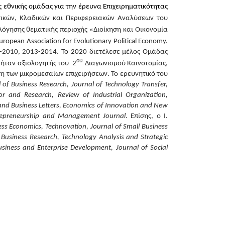
ς εθνικής ομάδας για την έρευνα Επιχειρηματικότητας
τικών, Κλαδικών και Περιφερειακών Αναλύσεων του
λόγησης θεματικής περιοχής «Διοίκηση και Οικονομία
uropean Association for Evolutionary Political Economy
.
09-2010, 2013-2014. Το 2020 διετέλεσε μέλος
Ομάδας
ου
 ήταν α
ξιολογητής του 2
Διαγωνισμού Καινοτομίας,
υση των μικρομεσαίων επιχειρήσεων.
Το ερευνητικό του
 of Business Research, Journal of Technology Transfer,
r and Research, Review of Industrial Organization,
 and Business Letters, Economics of Innovation and New
trepreneurship and Management Journal.
Επίσης, o Ι.
ess Economics, Technovation, Journal of Small Business
iness Research, Technology Analysis and Strategic
siness and Enterprise Development, Journal of Social