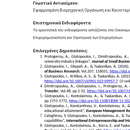
Γνωστικό Αντικείμενο:
Εφαρμοσμένη Βιομηχανική Οργάνωση και Καινοτομία
Επιστημονικά Ενδιαφέροντα:
Τα ερευνητικά του ενδιαφέροντα εστιάζονται στα Οικονομ
Επιχειρηματικότητα και Στρατηγική των Επιχειρήσεων.
Επιλεγμένες Δημοσιεύσεις:
Protogerou, A., Giotopoulos, I., Dimitropoulou, A.
university-industry linkages”,
Journal of Small Busi
Giotopoulos, I., Gkypali, A., & Tsakanikas, A. (2026)
of Business Research
, Vol.207, 116031,
https://doi.
Giotopoulos, I., Kritikos, A. S., & Tsakanikas, A. (202
https://doi.org/10.1007/s10961-022-09957-7
(3 rank
Dimitropoulou, A., Giotopoulos, I., Protogerou, A. 
Transfer
, Vol.48, pp.1-32,
https://doi.org/10.1007/
Giotopoulos, I., Kontolaimou, A., & Tsakanikas, A. 
pp.1751-1772,
https://doi.org/10.1108/IJEBR-11-20
Giotopoulos, I., Konstantinou, V., Kontolaimou, A.,
educational attainment”,
European Management R
Caloghirou, Y, Giotopoulos, I., Kontolaimou, A., & T
capabilities”,
International Entrepreneurship and M
Giotopoulos, I., Kontolaimou, A., Korra, E. and Tsa