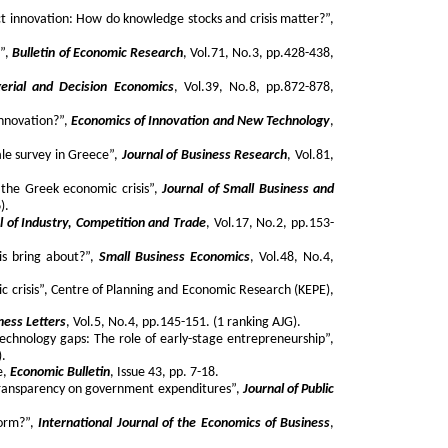
uct innovation: How do knowledge stocks and crisis matter?”,
s”,
Bulletin of Economic Research
, Vol.71, No.3, pp.428-438,
rial and Decision Economics
, Vol.39, No.8, pp.872-878,
innovation?”,
Economics of Innovation and New Technology
,
ale survey in Greece”,
Journal of Business Research
, Vol.81,
 the Greek economic crisis”,
Journal of Small Business and
).
l of Industry, Competition and Trade
, Vol.17, No.2, pp.153-
sis bring about?”,
Small Business Economics
, Vol.48, No.4,
c crisis”, Centre of Planning and Economic Research (KEPE),
ess Letters
, Vol.5, No.4, pp.145-151. (1 ranking AJG).
technology gaps: The role of early-stage entrepreneurship”,
).
e,
Economic Bulletin
, Issue 43, pp. 7-18.
d transparency on government expenditures”,
Journal of Public
form?”,
International Journal of the Economics of Business
,