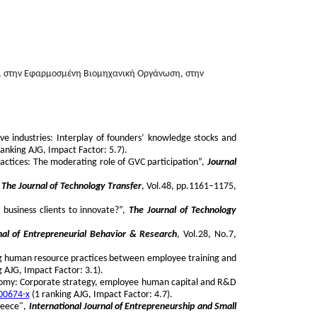
ων, στην Εφαρμοσμένη Βιομηχανική Οργάνωση, στην
ve industries: Interplay of founders’ knowledge stocks and
ranking AJG, Impact Factor: 5.7).
practices: The moderating role of GVC participation”,
Journal
,
The Journal of Technology Transfer
, Vol.48, pp.1161–1175,
 business clients to innovate?”,
The Journal of Technology
rnal of Entrepreneurial Behavior & Research
, Vol.28, No.7,
ing human resource practices between employee training and
 AJG, Impact Factor: 3.1).
 economy: Corporate strategy, employee human capital and R&D
00674-x
(1 ranking AJG, Impact Factor: 4.7).
Greece",
International Journal of Entrepreneurship and Small