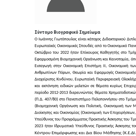
Σύντομο Βιογραφικό Σημείωμα
Ο Ιωάννης Γιωτόπουλος είναι κάτοχος Διδακτορικού Διπλ
Ευρωπαϊκές Οικονομικές Σπουδές από το Οικονομικό Παν
Οκτώβριο του 2022 ήταν Επίκουρος Καθηγητής στο Τμή
Εφαρμοσμένη Βιομηχανική Οργάνωση και Καινοτομία, όπου 
Εισαγωγή στην Οικονομική Επιστήμη ΙΙ, Οικονομική τω
Ανθρωπίνων Πόρων, Θεωρία και Εφαρμογές Οικονομικής 
Διαχείρισης Κινδύνου, Ευρωπαϊκή Περιφερειακή Ολοκλήρω
και εκπόνηση ειδικών μελετών σε θέματα κυρίως Επιχειρ
περίοδο 2012-2013 διερευνώντας θέματα Χρηματοδοτικών
(Π.Δ. 407/80) στο Πανεπιστήμιο Πελοποννήσου στο Τμήμ
(Βιομηχανική Οργάνωση και Πολιτική, Οικονομική των Με
Διοίκησης και Οικονομίας (Οικονομική των Επιχειρήσεων,
Υπεύθυνος του Προγράμματος Πρακτικής Άσκησης του Τμήμ
2023 ήταν Ιδρυματικά Υπεύθυνος Πρακτικής Άσκησης τ
Κέντρου Επιμόρφωσης και Δια Βίου Μάθησης (Κ.Ε.ΔΙ