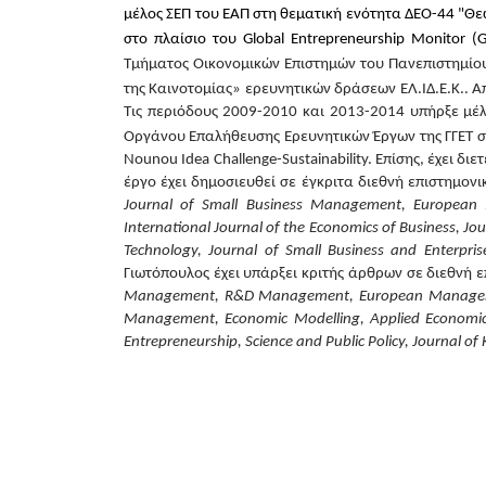
μέλος ΣΕΠ του ΕΑΠ στη θεματική ενότητα ΔΕΟ-44 "Θεω
στο πλαίσιο του Global Entrepreneurship Monitor (
Τμήματος Οικονομικών Επιστημών του Πανεπιστημίο
της Καινοτομίας» ερευνητικών δράσεων ΕΛ.ΙΔ.Ε.Κ.. Α
Τις περιόδους 2009-2010 και 2013-2014 υπήρξε μέ
Οργάνου Επαλήθευσης Ερευνητικών Έργων της ΓΓΕΤ σ
Nounou
Idea
Challenge
-
Sustainability
. Επίσης, έχει δ
έργο έχει δημοσιευθεί σε έγκριτα διεθνή επιστημον
Journal of Small Business Management, European Ma
International Journal of the Economics of Business, J
Technology, Journal of Small Business and Enterpr
Γιωτόπουλος έχει υπάρξει κριτής άρθρων σε διεθνή 
Management, R&D Management, European Management 
Management, Economic Modelling, Applied Economics L
Entrepreneurship, Science and Public Policy, Journal 