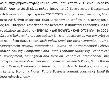
ρία Επιχειρηματικότητας και Καινοτομίας". Από το 2013 είναι μέλος τη
GEM). Από το 2018 είναι μ
έλος Ερευνητικού Εργαστηρίου Επιχειρημα
υ Πελοποννήσου. Την περίοδο 2019-2020 υπήρξε μ
έλος Επιτροπής Αξιο
πό το 2018 είναι μέλος του
DRUID Academy και από το 2020 μέλος του
E
λος του
European Association for Research in Industrial Economics, 20
το πλαίσιο της Δράσης
«ΕΡΕΥΝΩ – ΔΗΜΙΟΥΡΓΩ - ΚΑΙΝΟΤΟΜΩ»
. Το 2021
ιετελέσει αξιολογητής προγραμμάτων Επιχειρηματικότητας για την ενίσχ
ικά περιοδικά όπως το
Research Policy,
Small Business Economics, Journal
nagement Review, International Journal of Entrepreneurial Behavio
ournal of Industry, Competition and Trade, Economic Modelling, Economics
ise Development, Managerial and Decision Economics International En
επιστημονικά περιοδικά του χώρου, όπως τα
Research Policy, Small Busin
Review, Economics of Innovation and New Technology, Journal of Bus
etters, Economic Notes, Future Business Journal, Journal of Small Bu
of Knowledge Economy.