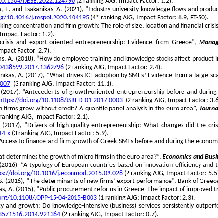
/10.1504/IJESB.2022.124790
(2 ranking AJG, Impact Factor: 1.2).
ra, E. and Tsakanikas, A. (2021), “Industry-university knowledge flows and prod
org/10.1016/j.respol.2020.104195
(4* ranking AJG, Impact Factor: 8.9, FT-50).
nking concentration and firm growth: The role of size, location and financial crisi
Impact Factor: 1.2).
 crisis and export-oriented entrepreneurship: Evidence from Greece”,
Manage
mpact Factor: 2.7).
ikas, A. (2018), “How do employee training and knowledge stocks affect product 
/10438599.2017.1362796
(2 ranking AJG, Impact Factor: 2.4).
kanikas, A. (2017), “What drives ICT adoption by SMEs? Evidence from a large-sc
.007
(3 ranking AJG, Impact Factor: 11.1).
. (2017), “Antecedents of growth-oriented entrepreneurship before and during
https://doi.org/10.1108/JSBED-01-2017-0003
(2 ranking AJG, Impact Factor: 3.6
an firms grow without credit? A quantile panel analysis in the euro area”,
Journa
ranking AJG, Impact Factor: 2.1).
. (2017), “Drivers of high-quality entrepreneurship: What changes did the cri
14-x
(3 ranking AJG, Impact Factor: 5.9).
 “Access to finance and firm growth of Greek SMEs before and during the economi
hat determines the growth of micro firms in the euro area?”,
Economics and Busin
 (2016), “A typology of European countries based on innovation efficiency and 
ps://doi.org/10.1016/j.econmod.2015.09.028
(2 ranking AJG, Impact Factor: 5.5
v, S. (2016), “The determinants of new firms’ export performance”, Bank of Greec
ikas, A. (2015), “Public procurement reforms in Greece: The impact of improve
.org/10.1108/JOPP-15-04-2015-B003
(1 ranking AJG; Impact Factor: 2.3).
lity and growth: Do knowledge-intensive (business) services persistently outper
/13571516.2014.921364
(2 ranking AJG, Impact Factor: 0.7).