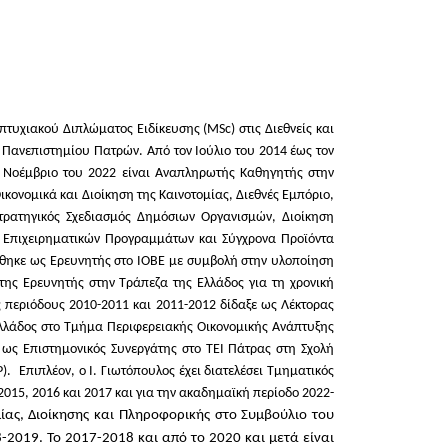
τυχιακού Διπλώματος Ειδίκευσης (MSc) στις Διεθνείς και
Πανεπιστημίου Πατρών. Από τον Ιούλιο του 2014 έως τον
 Νοέμβριο του 2022 είναι Αναπληρωτής Καθηγητής στην
κονομικά και Διοίκηση της Καινοτομίας, Διεθνές Εμπόριο,
Στρατηγικός Σχεδιασμός Δημόσιων Οργανισμών, Διοίκηση
ς Επιχειρηματικών Προγραμμάτων και Σύγχρονα Προϊόντα
άσθηκε ως Ερευνητής στο ΙΟΒΕ με συμβολή στην υλοποίηση
πτης Ερευνητής στην Τράπεζα της Ελλάδος για τη χρονική
 περιόδους 2010-2011 και 2011-2012 δίδαξε ως Λέκτορας
Ελλάδος στο Τμήμα Περιφερειακής Οικονομικής Ανάπτυξης
ι ως Επιστημονικός Συνεργάτης στο ΤΕΙ Πάτρας στη Σχολή
P).
Επιπλέον, o Ι. Γιωτόπουλος έχει διατελέσει Τμηματικός
15, 2016 και 2017 και για την ακαδημαϊκή περίοδο 2022-
ίας, Διοίκησης και Πληροφορικής στο Συμβούλιο του
8-2019.
Το 2017-2018 και από το 2020 και μετά είναι