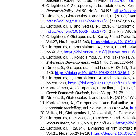
Business
, Vol.46, No.4, pp.466-482,
https://doi.org
Caloghirou, Y, Giotopoulos, I., Kontolaimou, A., Kor
Research Policy
, Vol.50, No.3, 104195,
https://doi.
Dimelis, S., Giotopoulos, I. and Louri, H. (2019), “Ba
https://doi.org/10.1111/boer.12184
(2 ranking AJG, 
Giotopoulos, I. and Vettas, N. (2018), “Economic
https://doi.org/10.1002/mde.2976
(2 ranking AJG, I
Caloghirou, Y, Giotopoulos, I., Korra, E. and Tsakan
Vol.27, No.4, pp.343-360,
https://doi.org/10.1080
Giotopoulos, I., Kontolaimou, A., Korra, E. and Tsa
pp.60-69,
https://doi.org/10.1016/j.jbusres.2017.08
Giotopoulos, I., Kontolaimou, A. and Tsakanikas, A
Enterprise Development
, Vol.24, No.3, pp.528-544,
Dimelis, S., Giotopoulos, I. and Louri, H. (2017), “C
183,
https://doi.org/10.1007/s10842-016-0216-1
(2 
Giotopoulos, I., Kontolaimou, A. and Tsakanikas, A
pp.913-930,
https://doi.org/10.1007/s11187-016-98
Kontolaimou, A, Giotopoulos, I., Balikou, E. (2017),
Greek Economic Outlook
, Issue 33, pp. 71-79.
Dimelis, S., Giotopoulos, I. and Louri, H. (2016), “W
Kontolaimou, A., Giotopoulos, I. and Tsakanikas, A.
Economic Modelling
, Vol.52, Part B, pp.477-484,
htt
Vettas, N., Giotopoulos, I., Valavanioti, E., Danche
Giotopoulos, I., Pavlou, G., Danchev, S. and Tsakan
Procurement
, Vol.15, No.4, pp.458-475,
https://doi
Giotopoulos, I. (2014), "Dynamics of firm profitabi
Vol.21, No.3, pp.291-319,
https://doi.org/10.1080