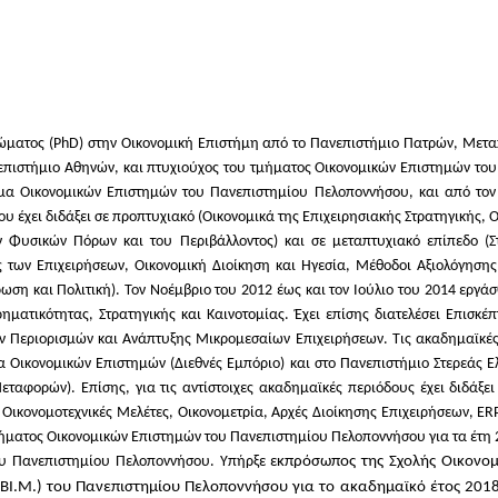
ώματος (PhD) στην Οικονομική Επιστήμη από το Πανεπιστήμιο Πατρών, Μεταπ
επιστήμιο Αθηνών, και πτυχιούχος του τμήματος Οικονομικών Επιστημών του 
μα Οικονομικών Επιστημών του Πανεπιστημίου Πελοποννήσου, και από τον
έχει διδάξει σε προπτυχιακό (Οικονομικά της Επιχειρησιακής Στρατηγικής, Οι
ν Φυσικών Πόρων και του Περιβάλλοντος) και σε μεταπτυχιακό επίπεδο (
των Επιχειρήσεων, Οικονομική Διοίκηση και Ηγεσία, Μέθοδοι Αξιολόγηση
ση και Πολιτική). Τον Νοέμβριο του 2012 έως και τον Ιούλιο του 2014 εργ
ηματικότητας, Στρατηγικής και Καινοτομίας. Έχει επίσης διατελέσει Επισκέ
 Περιορισμών και Ανάπτυξης Μικρομεσαίων Επιχειρήσεων. Τις ακαδημαϊκές
α Οικονομικών Επιστημών (Διεθνές Εμπόριο) και στο Πανεπιστήμιο Στερεάς 
ταφορών). Επίσης, για τις αντίστοιχες ακαδημαϊκές περιόδους έχει διδάξε
 Οικονομοτεχνικές Μελέτες, Οικονομετρία, Αρχές Διοίκησης Επιχειρήσεων, ER
ατος Οικονομικών Επιστημών του Πανεπιστημίου Πελοποννήσου για τα έτη 20
ου Πανεπιστημίου Πελοποννήσου. Υπήρξε ε
κπρόσωπος της Σχολής Οικονομ
.ΒΙ.Μ.) του Πανεπιστημίου Πελοποννήσου για το ακαδημαϊκό έτος 201