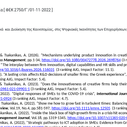
 [ ΦΕΚ 2750/Γ΄/01-11-2022 ]
ικά και Διοίκηση της Καινοτομίας, στις Ψηφιακές Ικανότητες των Επιχειρήσε
, & Tsakanikas, A. (2026). “Mechanisms underlying product innovation in creati
ness Management
, pp.1-34,
https://doi.org/10.1080/00472778.2026.2698764
(3 
. “The interplay between firm innovation, digital capabilities and HR skills and 
org/10.1016/j.jbusres.2026.116031
(3 ranking AJG, Impact Factor: 11.1).
3). “A lasting crisis affects R&D decisions of smaller firms: the Greek experience”
ing AJG, Impact Factor: 5.4).
& Tsakanikas, A. (2023). “Does the innovativeness of creative firms help their
s10961-021-09901-1
(3 ranking AJG, Impact Factor: 5.4).
(2022). “Digital responses of SMEs to the COVID-19 crisis”,
International Jou
21-0924
(3 ranking AJG, Impact Factor: 4.7).
 & Tsakanikas, A. (2022). “Show me how to grow fast in turbulent times: Balanc
eview
, Vol.19, No.4, pp.581-597,
https://doi.org/10.1111/emre.12505
(3 ranking
sakanikas, A. (2022), “Inside the black box of high-growth firms in a crisis-hit
anagement Journal
, Vol.18, pp.1319-1345,
https://doi.org/10.1007/s11365-020-
kanikas, A. (2022), "Strategic pathways to ICT adoption in SMEs: Evidence from 