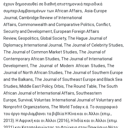
έχουν δημοσιευθεί σε διεθνή επιστημονικά περιοδικά
συμπεριλαμβανομένων των African Affairs, Asia-Europe
Journal, Cambridge Review of International
Affairs, Commonwealth and Comparative Politics, Conflict,
Security and Development, European Foreign Affairs
Review, Geopolitics, Global Society, Τhe Hague Journal of
Diplomacy, International Journal, The Journal of Celebrity Studies,
The Journal of Common Market Studies, The Journal of
Contemporary African Studies, The Journal of International
Development, The Journal of Modern African Studies, The
Journal of North African Studies, The Journal of Southern Europe
and the Balkans, The Journal of Southeast Europe and Black Sea
Studies, Middle East Policy, Orbis, The Round Table, The South
African Journal of International Affairs, Southeastern
Europe, Survival, Voluntas: International Journal of Voluntary and
Nonprofrit Organizations, The World Today κ.ά. To συγγραφικό
του έργο περιλαμβανει τα βιβλία Η Κίνα και οι Άλλοι (επιμ.,
2013). Η Αφρική και οι Άλλοι (2016), Η Ινδία και οι Άλλοι (επιμ.
2021) και Καταπολεμώντας τη Φτώχεια στον Παγκόσμιο Νότο: