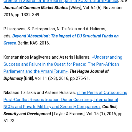
Greece: In Search of the Real Impact of EU Structural Funds»
,
The
Journal of Common Market Studies
[Wiley], Vol. 54 (6), November
2016, pp. 1332-349.
P. Liargovas, S. Petropoulos, N. Tzifakis and A. Huliaras,
eds,
Βeyond ‘Absorption’: The Impact of EU Structural Funds on
Greece
,
Berlin: KAS, 2016.
Konstantinos Magliveras and Asteris Huliaras,
«Understanding
Success and Failure in the Quest for Peace: The Pan-African
Parliament and the Amani Forum»
,
The Hague Journal of
Diplomacy
[Brill],
Vol. 11 (2-3), 2016, pp.275-91.
Nikolaos Tzifakis and Asteris Huliaras,
«The Perils of Outsourcing
Post-Conflict Reconstruction: Donor Countries, International
NGOs and Private Military and Security Companies»
,
Conflict,
Security and Development
[Taylor & Francis], Vol. 15 (1), 2015, pp.
51-73.