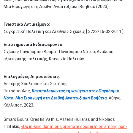
Μια Εισαγωγή στη Διεθνή Αναπτυξιακή Βοήθεια (2023).
Γνωστικό Αντικείμενο:
Συγκριτική Πολιτική και Διεθνείς Σχέσεις [ 3723/16-02-2011 ]
Επιστημονικά Ενδιαφέροντα:
Σχέσεις Παγκόσμιου Βορρά - Παγκόσμιου Νότου, Ανάλυση
εξωτερικής πολιτικής, Κοινωνία Πολιτών.
Επιλεγμένες Δημοσιεύσεις:
Αστέρης Χουλιάρας και Σωτήρης
Πετρόπουλος,
Καταπολεμώντας τη Φτώχεια στον Παγκόσμιο
Νότο: Μια Εισαγωγή στη Διεθνή Αναπτυξιακή Βοήθεια
,
Αθήνα:
Κάλλιπος, 2023.
Smaro Boura, Orestis Vathis, Asteris Huliaras and Nikolaos
Tzifakis,
«Do in-kind donations promote cooperation among non-