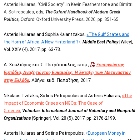
Asteris Huliaras, “Civil Society”, in Kevin Featherstone and Dimitri
A. Sotiropoulos, eds,
The Oxford Handbook of Modern Greek
Politics
,
Oxford: Oxford University Press, 2020, pp. 351-65.
Asteris Huliaras and Sophia Kalantzakos,
«
Τhe Gulf States and
the Horn of Africa: A New Hinterland ?
»
,
Middle East Policy
[Wiley],
Vol. XXIV (4), 2017, pp. 63-73.
Α. Χουλιάρας και Σ. Πετρόπουλος, επιμ.,
Ξεπερνώντας
Εμπόδια, Αναζητώντας Ευκαιρίες: Η Ένταξη των Μεταναστών
στην Ελλάδα
,
Αθήνα: εκδ. Παπαζήση, 2017.
Nikolaos Tzifakis, Sotiris Petropoulos and Asteris Huliaras,
«The
Impact of Economic Crises on NGOs: The Case of
Greece»
,
Voluntas. International Journal of Voluntary and Nonprofit
Organizations
[Springer], Vol. 28 (5), 2017, pp. 2176-2199.
Asteris Huliaras and Sotiris Petropoulos,
«European Money in