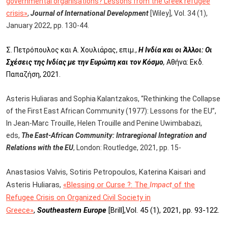
governmental organisations? Lessons from the Greek refugee
crisis»
,
Journal of International Development
[Wiley], Vol. 34 (1),
January 2022, pp. 130-44.
Σ. Πετρόπουλος και Α. Χουλιάρας, επιμ.,
Η Ινδία και οι Άλλοι: Οι
Σχέσεις της Ινδίας με την Ευρώπη και τον Κόσμο
,
Αθήνα: Εκδ.
Παπαζήση, 2021.
Asteris Huliaras and Sophia Kalantzakos, “Rethinking the Collapse
of the First East African Community (1977): Lessons for the EU”,
In Jean-Marc Trouille, Helen Trouille and Penine Uwimbabazi,
eds,
The East-African Community: Intraregional Integration and
Relations with the EU
, London: Routledge, 2021, pp. 15-
Αnastasios Valvis, Sotiris Petropoulos, Katerina Kaisari and
Asteris Huliaras,
«Blessing or Curse ?: The
Impact
of the
Refugee Crisis on Organized Civil Society in
Greece»
,
Southeastern Europe
[Brill],Vol. 45 (1), 2021, pp. 93-122.