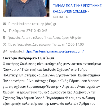
ΤΜΗΜΑ ΠΟΛΙΤΙΚΗΣ ΕΠΙΣΤΗΜΗΣ
ΚΑΙ ΔΙΕΘΝΩΝ ΣΧΕΣΕΩΝ
-
ΚΟΡΙΝΘΟΣ
Ε-mail:
huliaras (at) uop (dot) gr
Τηλέφωνο:
27410-40-045
Γραφείο:
Αριστοτέλους 1 και Λεωφόρος Αθηνών
Ώρες Γραφείου: Δευτέρα και Τετάρτη 12:00-14:00
Website:
https://asterishuliaras.wordpress.com/
Σύντομο Βιογραφικό Σημείωμα
Ο Αστέρης Χουλιάρας είναι καθηγητής με γνωστικό αντικείμενο
"Συγκριτική Πολιτική και Διεθνείς Σχέσεις” στο Τμήμα
Πολιτικής Επιστήμης και Διεθνών Σχέσεων του Πανεπιστημίου
Πελοποννήσου. Είναι κάτοχος Ευρωπαϊκής Έδρας Jean Monnet
για τις σχέσεις Ευρωπαϊκής Ένωσης – Λιγότερο Αναπτυγμένων
Χωρών. Τα ερευνητικά του ενδιαφέροντα περιλαμβάνουν τις
Σχέσεις Παγκόσμιου Βορρά-Παγκόσμιου Νότου, την ανάλυση
εξωτερικής πολιτικής και την κοινωνία πολιτών. Άρθρα του