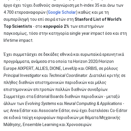
έργο έχει τύχει διεθνούς αναγνώριση με h-index 35 και άνω των
4.700 ετεροαναφορών (
Google Scholar
) καθώς και με τη
συμπερίληψή του επί σειρά ετών στη
Stanford List of World's
Top Scientists
- στο
κορυφαίο 2%
των επιστημόνων
παγκοσμίως, τόσο στην κατηγορία single year impact όσο και στη
lifetime impact.
Έχει συμμετάσχει σε δεκάδες εθνικά και ευρωπαϊκά ερευνητικά
προγράμματα, ανάμεσα στα οποία τα Horizon 2020/Horizon
Europe AIXPERT, ALLIES, DIONE, LevelUp και ORBIS, σε ρόλους
Principal Investigator
και
Technical Coordinator
. Διατελεί κριτής σε
πλήθος διεθνών επιστημονικών περιοδικών και μέλος
επιστημονικών επιτροπών πολλών διεθνών συνεδρίων.
Συμμετέχει στα Editorial Boards διεθνών περιοδικών - μεταξύ
άλλων των
Evolving Systems
και
Neural Computing & Applications
-
ως Area Editor και Associate Editor, ενώ έχει διατελέσει Co-Editor
σε ειδικά τεύχη κορυφαίων περιοδικών με θέματα Μηχανικής
Μάθησης, Ensemble Learning και Χρονοσειρών.