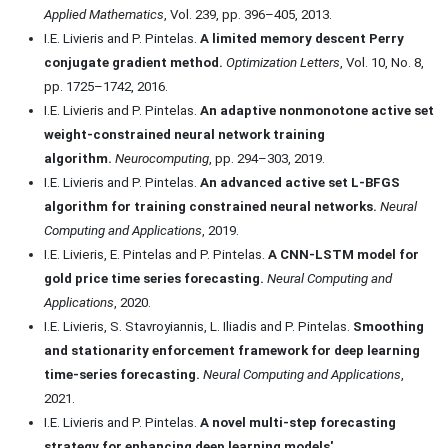
Applied Mathematics
, Vol. 239, pp. 396–405, 2013.
I.E. Livieris and P. Pintelas.
A limited memory descent Perry
conjugate gradient method.
Optimization Letters
, Vol. 10, No. 8,
pp. 1725–1742, 2016.
I.E. Livieris and P. Pintelas.
An adaptive nonmonotone active set
weight-constrained neural network training
algorithm.
Neurocomputing
, pp. 294–303, 2019.
I.E. Livieris and P. Pintelas.
An advanced active set L-BFGS
algorithm for training constrained neural networks.
Neural
Computing and Applications
, 2019.
I.E. Livieris, E. Pintelas and P. Pintelas.
A CNN-LSTM model for
gold price time series forecasting.
Neural Computing and
Applications
, 2020.
I.E. Livieris, S. Stavroyiannis, L. Iliadis and P. Pintelas.
Smoothing
and stationarity enforcement framework for deep learning
time-series forecasting.
Neural Computing and Applications
,
2021.
I.E. Livieris and P. Pintelas.
A novel multi-step forecasting
strategy for enhancing deep learning models'