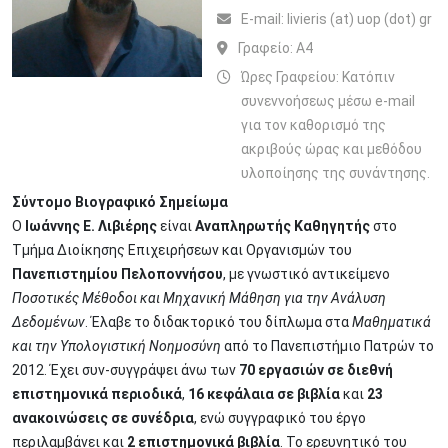
Ε-mail:
livieris (at) uop (dot) gr
Γραφείο:
A4
Ώρες Γραφείου: Κατόπιν
συνεννοήσεως μέσω e-mail
για τον καθορισμό της
ακριβούς ώρας και μεθόδου
υλοποίησης της συνάντησης.
Σύντομο Βιογραφικό Σημείωμα
Ο
Ιωάννης Ε. Λιβιέρης
είναι
Αναπληρωτής Καθηγητής
στο
Τμήμα Διοίκησης Επιχειρήσεων και Οργανισμών του
Πανεπιστημίου Πελοποννήσου
, με γνωστικό αντικείμενο
Ποσοτικές Μέθοδοι και Μηχανική Μάθηση για την Ανάλυση
Δεδομένων
. Έλαβε το διδακτορικό του δίπλωμα στα
Μαθηματικά
και την Υπολογιστική Νοημοσύνη
από το Πανεπιστήμιο Πατρών το
2012. Έχει συν-συγγράψει άνω των
70 εργασιών
σε διεθνή
επιστημονικά περιοδικά
,
16 κεφάλαια σε βιβλία
και
23
ανακοινώσεις σε συνέδρια
, ενώ συγγραφικό του έργο
περιλαμβάνει και
2 επιστημονικά βιβλία
. To ερευνητικό του