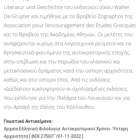
Literatur und Geschichte του εκδοτικού οίκου Walter
De Gruyter και τιμήθηκε με το Βραβείο Zographos της
Association pour l’encouragement des Etudes Grecques
και το Βραβείο της Ακαδημίας Αθηνών. Οι μελέτες του
αναφέρονται κυρίως στα λογοτεχνικά ρεύματα και τα
θρησκευτικά φαινόμενα της αυτοκρατορικής εποχής,
στην επιβίωση και την παρωδία του κλασικού και
μετακλασικού δράματος κατά την ύστερη αρχαιότητα,
καθώς και στο ύστερο έπος. Από τις εκδόσεις
«Δαίδαλος» κυκλοφορούν οι σχολιασμένες εκδόσεις
που εκπόνησε για την
Ποδάγρα
του Λουκιανού και για
την
Αρπαγή της Ελένης
του Κόλλουθου.
Γνωστικό Αντικείμενο:
Αρχαία Ελληνική Φιλολογία: Αυτοκρατορικοί Χρόνοι -Ύστερη
Αρχαιότητα [ ΦΕΚ 2750/Γ΄/01-11-2022 ]