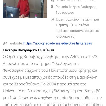
Τηλέφωνο:
27210-65-140
Γραφείο:
Κτήριο Διοίκησης,
1ος όροφος
Ώρες Γραφείου: Τετάρτη και
Πέμπτη - (Συνιστάται
πρότερη επικοινωνία με τον
διδάσκοντα)
Website:
https://uop-gr.academia.edu/OrestisKaravas
Σύντομο Βιογραφικό Σημείωμα
Ο Ορέστης Καραβάς γεννήθηκε στην Αθήνα το 1973.
Αποφοίτησε από το Τμήμα Φιλολογίας της
Φιλοσοφικής Σχολής του Πανεπιστημίου Κρήτης και
συνέχισε με μεταπτυχιακές σπουδές στη Βαρκελώνη
και το Στρασβούργο. Το 2004 παρουσίασε στο
Université de Strasbourg τη διδακτορική του διατριβή
με τίτλο
Lucien et la tragédie
, η οποία δημοσιεύθηκε την
επόμενη χρονιά στη σειρά Untersuchungen zur antiken