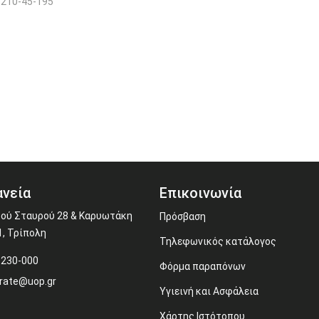
210-45-195
νεία
Επικοινωνία
ού Σταυρού 28 & Καρυωτάκη
Πρόσβαση
1, Τρίπολη
Τηλεφωνικός κατάλογος
-230-000
Φόρμα παραπόνων
rate@uop.gr
Υγιεινή και Ασφάλεια
Χάρτης Ιστότοπου