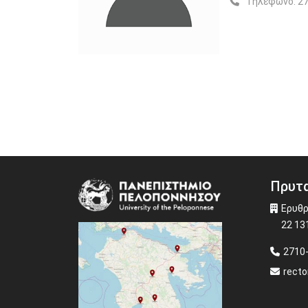
Τηλέφωνο:
27
Πρυτα
Image
Ερυθρ
22 13
2710
recto