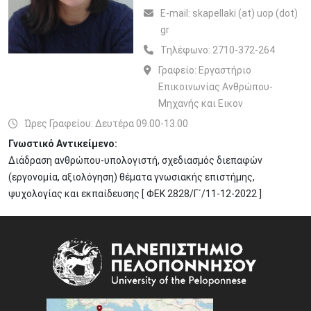
Ε-mail:
skapellaki (at) uop (dot)
gr
Τηλέφωνο:
2710-372-264
Γραφείο:
Εργαστήριο
Επικοινωνίας Ανθρώπου-
Μηχανής και Εικον
Ώρες Γραφείου: Δευτέρα 09.00-13.00
Γνωστικό Αντικείμενο:
Διάδραση ανθρώπου-υπολογιστή, σχεδιασμός διεπαφών
(εργονομία, αξιολόγηση) θέματα γνωσιακής επιστήμης,
ψυχολογίας και εκπαίδευσης [ ΦΕΚ 2828/Γ΄/11-12-2022 ]
Image